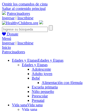
Omitir los comandos de cinta
Saltar al contenido principal
Patrocinadores
Ingresar
|
Inscribirse
Donate
Menú
Ingresar
|
Inscribirse
Inicio
Patrocinadores
Edades y Etapas
Edades y Etapas
Edades y Etapas
Adolescente
Adulto joven
Bebé
Alimentación con fórmula
Escuela primaria
Niño pequeño
Preescolar
Prenatal
Vida sana
Vida sana
Vida sana