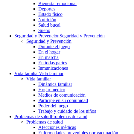
Bienestar emocional
Deportes
Estado físico
Nutrición
Salud bucal
Sueño
Seguridad y Prevención
Seguridad y Prevención
Seguridad y Prevención
Durante el juego
En el hogar
En marcha
En todas partes
Inmunizaciones
Vida familiar
Vida familiar
Vida familiar
Dinámica familiar
Hogar médico
Medios de comunicación
Participe en su comunidad
Poder del juego
Trabajo y cuidado de los niños
Problemas de salud
Problemas de salud
Problemas de salud
Afecciones médicas
Enfermedades prevenibles por vacunación