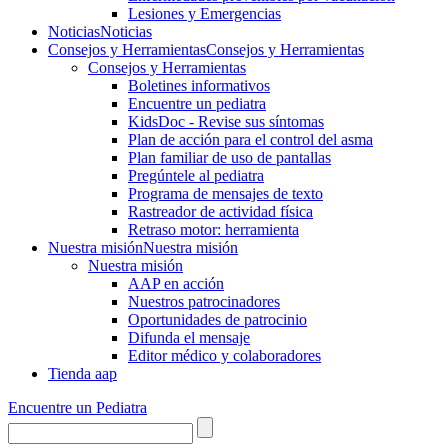
Lesiones y Emergencias
Noticias
Noticias
Consejos y Herramientas
Consejos y Herramientas
Consejos y Herramientas
Boletines informativos
Encuentre un pediatra
KidsDoc - Revise sus síntomas
Plan de acción para el control del asma
Plan familiar de uso de pantallas
Pregúntele al pediatra
Programa de mensajes de texto
Rastre​​ador de activida​d física
Retraso motor: herramienta
Nuestra misión
Nuestra misión
Nuestra misión
AAP en acción
Nuestros patrocinadores
Oportunidades de patrocinio
Difunda el mensaje
Editor médico y colaboradores
Tienda aap
Encuentre un Pediatra