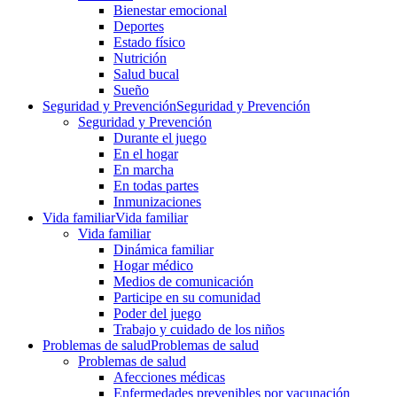
Bienestar emocional
Deportes
Estado físico
Nutrición
Salud bucal
Sueño
Seguridad y Prevención
Seguridad y Prevención
Seguridad y Prevención
Durante el juego
En el hogar
En marcha
En todas partes
Inmunizaciones
Vida familiar
Vida familiar
Vida familiar
Dinámica familiar
Hogar médico
Medios de comunicación
Participe en su comunidad
Poder del juego
Trabajo y cuidado de los niños
Problemas de salud
Problemas de salud
Problemas de salud
Afecciones médicas
Enfermedades prevenibles por vacunación