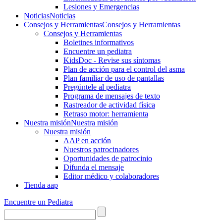
Lesiones y Emergencias
Noticias
Noticias
Consejos y Herramientas
Consejos y Herramientas
Consejos y Herramientas
Boletines informativos
Encuentre un pediatra
KidsDoc - Revise sus síntomas
Plan de acción para el control del asma
Plan familiar de uso de pantallas
Pregúntele al pediatra
Programa de mensajes de texto
Rastre​​ador de activida​d física
Retraso motor: herramienta
Nuestra misión
Nuestra misión
Nuestra misión
AAP en acción
Nuestros patrocinadores
Oportunidades de patrocinio
Difunda el mensaje
Editor médico y colaboradores
Tienda aap
Encuentre un Pediatra