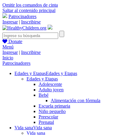
Omitir los comandos de cinta
Saltar al contenido principal
Patrocinadores
Ingresar
|
Inscribirse
Donate
Menú
Ingresar
|
Inscribirse
Inicio
Patrocinadores
Edades y Etapas
Edades y Etapas
Edades y Etapas
Adolescente
Adulto joven
Bebé
Alimentación con fórmula
Escuela primaria
Niño pequeño
Preescolar
Prenatal
Vida sana
Vida sana
Vida sana