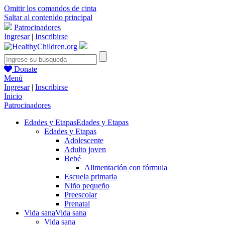
Omitir los comandos de cinta
Saltar al contenido principal
Patrocinadores
Ingresar
|
Inscribirse
Donate
Menú
Ingresar
|
Inscribirse
Inicio
Patrocinadores
Edades y Etapas
Edades y Etapas
Edades y Etapas
Adolescente
Adulto joven
Bebé
Alimentación con fórmula
Escuela primaria
Niño pequeño
Preescolar
Prenatal
Vida sana
Vida sana
Vida sana