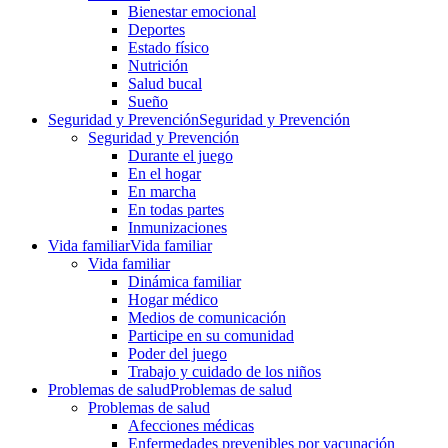
Bienestar emocional
Deportes
Estado físico
Nutrición
Salud bucal
Sueño
Seguridad y Prevención
Seguridad y Prevención
Seguridad y Prevención
Durante el juego
En el hogar
En marcha
En todas partes
Inmunizaciones
Vida familiar
Vida familiar
Vida familiar
Dinámica familiar
Hogar médico
Medios de comunicación
Participe en su comunidad
Poder del juego
Trabajo y cuidado de los niños
Problemas de salud
Problemas de salud
Problemas de salud
Afecciones médicas
Enfermedades prevenibles por vacunación