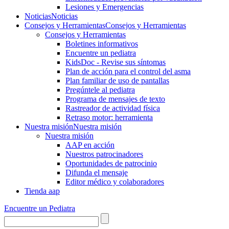
Lesiones y Emergencias
Noticias
Noticias
Consejos y Herramientas
Consejos y Herramientas
Consejos y Herramientas
Boletines informativos
Encuentre un pediatra
KidsDoc - Revise sus síntomas
Plan de acción para el control del asma
Plan familiar de uso de pantallas
Pregúntele al pediatra
Programa de mensajes de texto
Rastre​​ador de activida​d física
Retraso motor: herramienta
Nuestra misión
Nuestra misión
Nuestra misión
AAP en acción
Nuestros patrocinadores
Oportunidades de patrocinio
Difunda el mensaje
Editor médico y colaboradores
Tienda aap
Encuentre un Pediatra