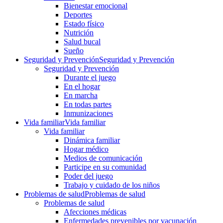
Bienestar emocional
Deportes
Estado físico
Nutrición
Salud bucal
Sueño
Seguridad y Prevención
Seguridad y Prevención
Seguridad y Prevención
Durante el juego
En el hogar
En marcha
En todas partes
Inmunizaciones
Vida familiar
Vida familiar
Vida familiar
Dinámica familiar
Hogar médico
Medios de comunicación
Participe en su comunidad
Poder del juego
Trabajo y cuidado de los niños
Problemas de salud
Problemas de salud
Problemas de salud
Afecciones médicas
Enfermedades prevenibles por vacunación