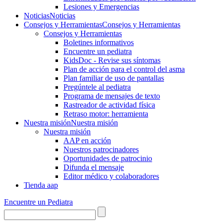
Lesiones y Emergencias
Noticias
Noticias
Consejos y Herramientas
Consejos y Herramientas
Consejos y Herramientas
Boletines informativos
Encuentre un pediatra
KidsDoc - Revise sus síntomas
Plan de acción para el control del asma
Plan familiar de uso de pantallas
Pregúntele al pediatra
Programa de mensajes de texto
Rastre​​ador de activida​d física
Retraso motor: herramienta
Nuestra misión
Nuestra misión
Nuestra misión
AAP en acción
Nuestros patrocinadores
Oportunidades de patrocinio
Difunda el mensaje
Editor médico y colaboradores
Tienda aap
Encuentre un Pediatra