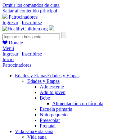
Omitir los comandos de cinta
Saltar al contenido principal
Patrocinadores
Ingresar
|
Inscribirse
Donate
Menú
Ingresar
|
Inscribirse
Inicio
Patrocinadores
Edades y Etapas
Edades y Etapas
Edades y Etapas
Adolescente
Adulto joven
Bebé
Alimentación con fórmula
Escuela primaria
Niño pequeño
Preescolar
Prenatal
Vida sana
Vida sana
Vida sana