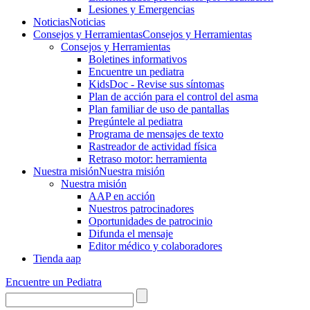
Lesiones y Emergencias
Noticias
Noticias
Consejos y Herramientas
Consejos y Herramientas
Consejos y Herramientas
Boletines informativos
Encuentre un pediatra
KidsDoc - Revise sus síntomas
Plan de acción para el control del asma
Plan familiar de uso de pantallas
Pregúntele al pediatra
Programa de mensajes de texto
Rastre​​ador de activida​d física
Retraso motor: herramienta
Nuestra misión
Nuestra misión
Nuestra misión
AAP en acción
Nuestros patrocinadores
Oportunidades de patrocinio
Difunda el mensaje
Editor médico y colaboradores
Tienda aap
Encuentre un Pediatra