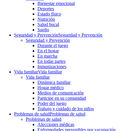
Bienestar emocional
Deportes
Estado físico
Nutrición
Salud bucal
Sueño
Seguridad y Prevención
Seguridad y Prevención
Seguridad y Prevención
Durante el juego
En el hogar
En marcha
En todas partes
Inmunizaciones
Vida familiar
Vida familiar
Vida familiar
Dinámica familiar
Hogar médico
Medios de comunicación
Participe en su comunidad
Poder del juego
Trabajo y cuidado de los niños
Problemas de salud
Problemas de salud
Problemas de salud
Afecciones médicas
Enfermedades prevenibles por vacunación