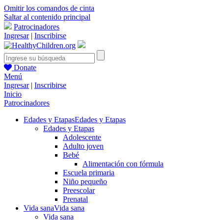
Omitir los comandos de cinta
Saltar al contenido principal
Patrocinadores
Ingresar
|
Inscribirse
Donate
Menú
Ingresar
|
Inscribirse
Inicio
Patrocinadores
Edades y Etapas
Edades y Etapas
Edades y Etapas
Adolescente
Adulto joven
Bebé
Alimentación con fórmula
Escuela primaria
Niño pequeño
Preescolar
Prenatal
Vida sana
Vida sana
Vida sana