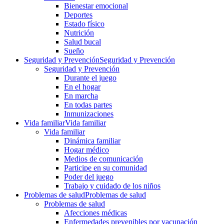
Bienestar emocional
Deportes
Estado físico
Nutrición
Salud bucal
Sueño
Seguridad y Prevención
Seguridad y Prevención
Seguridad y Prevención
Durante el juego
En el hogar
En marcha
En todas partes
Inmunizaciones
Vida familiar
Vida familiar
Vida familiar
Dinámica familiar
Hogar médico
Medios de comunicación
Participe en su comunidad
Poder del juego
Trabajo y cuidado de los niños
Problemas de salud
Problemas de salud
Problemas de salud
Afecciones médicas
Enfermedades prevenibles por vacunación