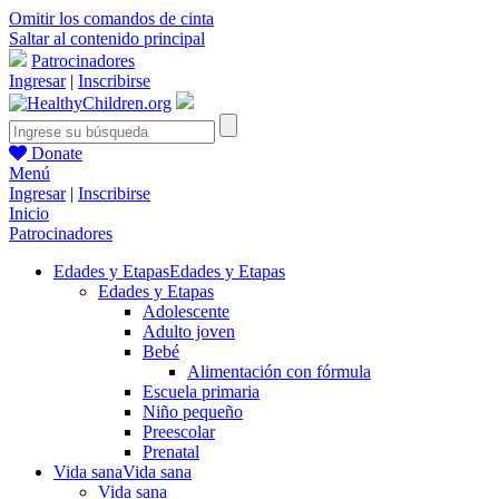
Omitir los comandos de cinta
Saltar al contenido principal
Patrocinadores
Ingresar
|
Inscribirse
Donate
Menú
Ingresar
|
Inscribirse
Inicio
Patrocinadores
Edades y Etapas
Edades y Etapas
Edades y Etapas
Adolescente
Adulto joven
Bebé
Alimentación con fórmula
Escuela primaria
Niño pequeño
Preescolar
Prenatal
Vida sana
Vida sana
Vida sana