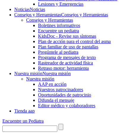
Lesiones y Emergencias
Noticias
Noticias
Consejos y Herramientas
Consejos y Herramientas
Consejos y Herramientas
Boletines informativos
Encuentre un pediatra
KidsDoc - Revise sus síntomas
Plan de acción para el control del asma
Plan familiar de uso de pantallas
Pregúntele al pediatra
Programa de mensajes de texto
Rastre​​ador de activida​d física
Retraso motor: herramienta
Nuestra misión
Nuestra misión
Nuestra misión
AAP en acción
Nuestros patrocinadores
Oportunidades de patrocinio
Difunda el mensaje
Editor médico y colaboradores
Tienda aap
Encuentre un Pediatra