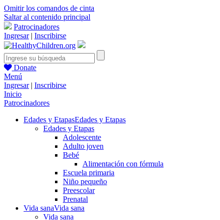
Omitir los comandos de cinta
Saltar al contenido principal
Patrocinadores
Ingresar
|
Inscribirse
Donate
Menú
Ingresar
|
Inscribirse
Inicio
Patrocinadores
Edades y Etapas
Edades y Etapas
Edades y Etapas
Adolescente
Adulto joven
Bebé
Alimentación con fórmula
Escuela primaria
Niño pequeño
Preescolar
Prenatal
Vida sana
Vida sana
Vida sana