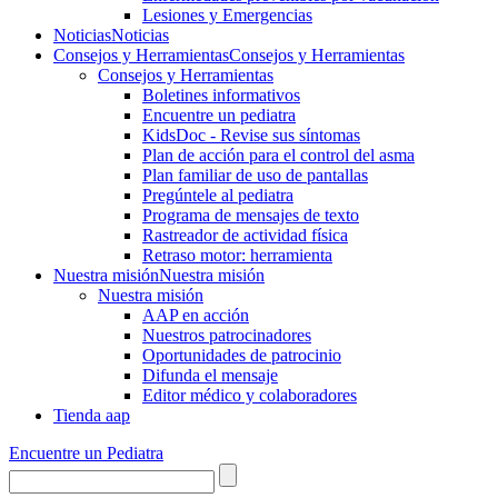
Lesiones y Emergencias
Noticias
Noticias
Consejos y Herramientas
Consejos y Herramientas
Consejos y Herramientas
Boletines informativos
Encuentre un pediatra
KidsDoc - Revise sus síntomas
Plan de acción para el control del asma
Plan familiar de uso de pantallas
Pregúntele al pediatra
Programa de mensajes de texto
Rastre​​ador de activida​d física
Retraso motor: herramienta
Nuestra misión
Nuestra misión
Nuestra misión
AAP en acción
Nuestros patrocinadores
Oportunidades de patrocinio
Difunda el mensaje
Editor médico y colaboradores
Tienda aap
Encuentre un Pediatra