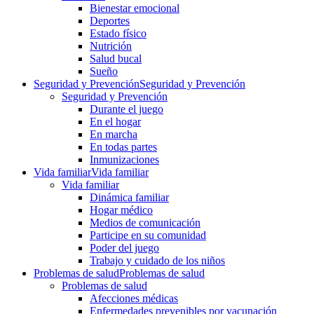
Bienestar emocional
Deportes
Estado físico
Nutrición
Salud bucal
Sueño
Seguridad y Prevención
Seguridad y Prevención
Seguridad y Prevención
Durante el juego
En el hogar
En marcha
En todas partes
Inmunizaciones
Vida familiar
Vida familiar
Vida familiar
Dinámica familiar
Hogar médico
Medios de comunicación
Participe en su comunidad
Poder del juego
Trabajo y cuidado de los niños
Problemas de salud
Problemas de salud
Problemas de salud
Afecciones médicas
Enfermedades prevenibles por vacunación