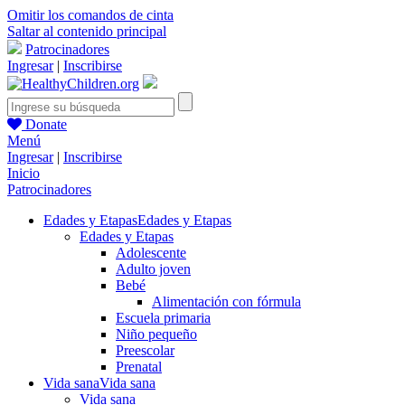
Omitir los comandos de cinta
Saltar al contenido principal
Patrocinadores
Ingresar
|
Inscribirse
Donate
Menú
Ingresar
|
Inscribirse
Inicio
Patrocinadores
Edades y Etapas
Edades y Etapas
Edades y Etapas
Adolescente
Adulto joven
Bebé
Alimentación con fórmula
Escuela primaria
Niño pequeño
Preescolar
Prenatal
Vida sana
Vida sana
Vida sana