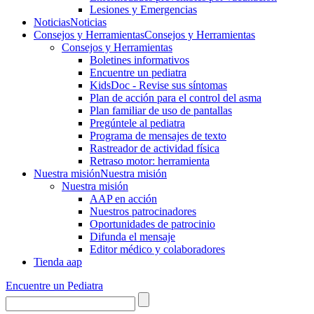
Lesiones y Emergencias
Noticias
Noticias
Consejos y Herramientas
Consejos y Herramientas
Consejos y Herramientas
Boletines informativos
Encuentre un pediatra
KidsDoc - Revise sus síntomas
Plan de acción para el control del asma
Plan familiar de uso de pantallas
Pregúntele al pediatra
Programa de mensajes de texto
Rastre​​ador de activida​d física
Retraso motor: herramienta
Nuestra misión
Nuestra misión
Nuestra misión
AAP en acción
Nuestros patrocinadores
Oportunidades de patrocinio
Difunda el mensaje
Editor médico y colaboradores
Tienda aap
Encuentre un Pediatra