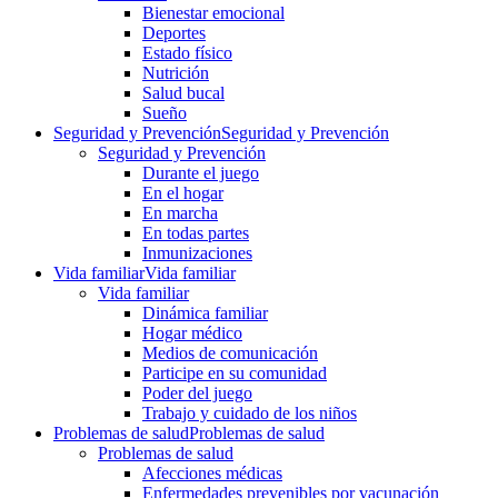
Bienestar emocional
Deportes
Estado físico
Nutrición
Salud bucal
Sueño
Seguridad y Prevención
Seguridad y Prevención
Seguridad y Prevención
Durante el juego
En el hogar
En marcha
En todas partes
Inmunizaciones
Vida familiar
Vida familiar
Vida familiar
Dinámica familiar
Hogar médico
Medios de comunicación
Participe en su comunidad
Poder del juego
Trabajo y cuidado de los niños
Problemas de salud
Problemas de salud
Problemas de salud
Afecciones médicas
Enfermedades prevenibles por vacunación