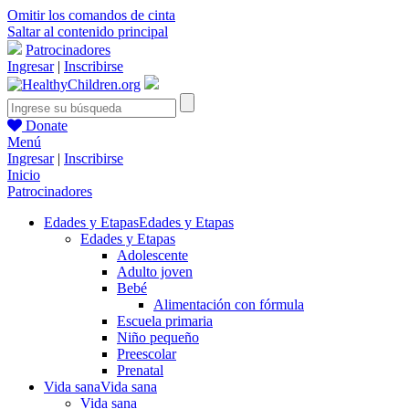
Omitir los comandos de cinta
Saltar al contenido principal
Patrocinadores
Ingresar
|
Inscribirse
Donate
Menú
Ingresar
|
Inscribirse
Inicio
Patrocinadores
Edades y Etapas
Edades y Etapas
Edades y Etapas
Adolescente
Adulto joven
Bebé
Alimentación con fórmula
Escuela primaria
Niño pequeño
Preescolar
Prenatal
Vida sana
Vida sana
Vida sana