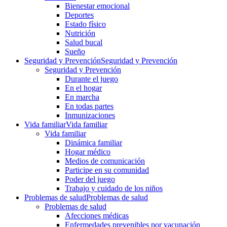
Bienestar emocional
Deportes
Estado físico
Nutrición
Salud bucal
Sueño
Seguridad y Prevención
Seguridad y Prevención
Seguridad y Prevención
Durante el juego
En el hogar
En marcha
En todas partes
Inmunizaciones
Vida familiar
Vida familiar
Vida familiar
Dinámica familiar
Hogar médico
Medios de comunicación
Participe en su comunidad
Poder del juego
Trabajo y cuidado de los niños
Problemas de salud
Problemas de salud
Problemas de salud
Afecciones médicas
Enfermedades prevenibles por vacunación