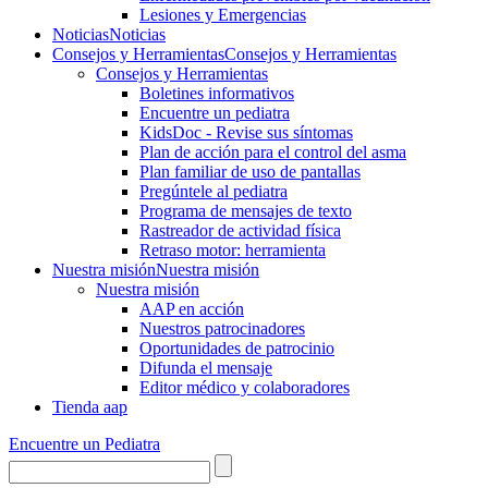
Lesiones y Emergencias
Noticias
Noticias
Consejos y Herramientas
Consejos y Herramientas
Consejos y Herramientas
Boletines informativos
Encuentre un pediatra
KidsDoc - Revise sus síntomas
Plan de acción para el control del asma
Plan familiar de uso de pantallas
Pregúntele al pediatra
Programa de mensajes de texto
Rastre​​ador de activida​d física
Retraso motor: herramienta
Nuestra misión
Nuestra misión
Nuestra misión
AAP en acción
Nuestros patrocinadores
Oportunidades de patrocinio
Difunda el mensaje
Editor médico y colaboradores
Tienda aap
Encuentre un Pediatra