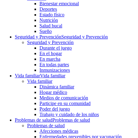
Bienestar emocional
Deportes
Estado físico
Nutrición
Salud bucal
Sueño
Seguridad y Prevención
Seguridad y Prevención
Seguridad y Prevención
Durante el juego
En el hogar
En marcha
En todas partes
Inmunizaciones
Vida familiar
Vida familiar
Vida familiar
Dinámica familiar
Hogar médico
Medios de comunicación
Participe en su comunidad
Poder del juego
Trabajo y cuidado de los niños
Problemas de salud
Problemas de salud
Problemas de salud
Afecciones médicas
Enfermedades prevenibles por vacunación