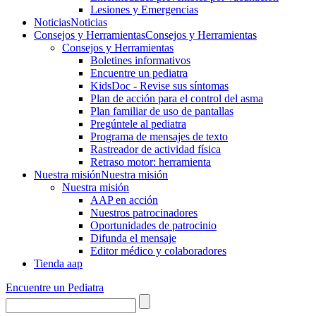
Lesiones y Emergencias
Noticias
Noticias
Consejos y Herramientas
Consejos y Herramientas
Consejos y Herramientas
Boletines informativos
Encuentre un pediatra
KidsDoc - Revise sus síntomas
Plan de acción para el control del asma
Plan familiar de uso de pantallas
Pregúntele al pediatra
Programa de mensajes de texto
Rastre​​ador de activida​d física
Retraso motor: herramienta
Nuestra misión
Nuestra misión
Nuestra misión
AAP en acción
Nuestros patrocinadores
Oportunidades de patrocinio
Difunda el mensaje
Editor médico y colaboradores
Tienda aap
Encuentre un Pediatra