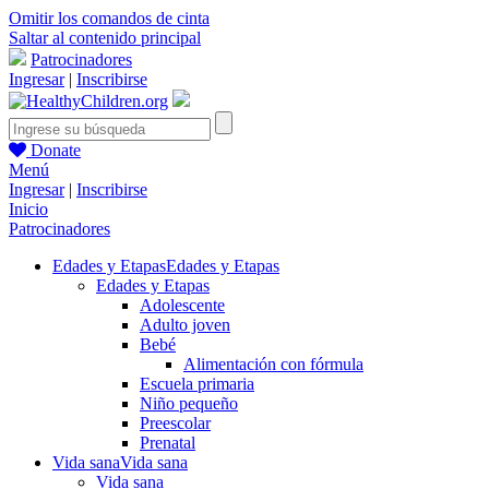
Omitir los comandos de cinta
Saltar al contenido principal
Patrocinadores
Ingresar
|
Inscribirse
Donate
Menú
Ingresar
|
Inscribirse
Inicio
Patrocinadores
Edades y Etapas
Edades y Etapas
Edades y Etapas
Adolescente
Adulto joven
Bebé
Alimentación con fórmula
Escuela primaria
Niño pequeño
Preescolar
Prenatal
Vida sana
Vida sana
Vida sana