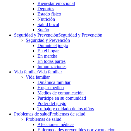
Bienestar emocional
Deportes
Estado físico
Nutrición
Salud bucal
Sueño
Seguridad y Prevención
Seguridad y Prevención
Seguridad y Prevención
Durante el juego
En el hogar
En marcha
En todas partes
Inmunizaciones
Vida familiar
Vida familiar
Vida familiar
Dinámica familiar
Hogar médico
Medios de comunicación
Participe en su comunidad
Poder del juego
Trabajo y cuidado de los niños
Problemas de salud
Problemas de salud
Problemas de salud
Afecciones médicas
Enfermedades prevenibles por vacunación