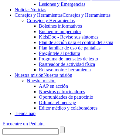
Lesiones y Emergencias
Noticias
Noticias
Consejos y Herramientas
Consejos y Herramientas
Consejos y Herramientas
Boletines informativos
Encuentre un pediatra
KidsDoc - Revise sus síntomas
Plan de acción para el control del asma
Plan familiar de uso de pantallas
Pregúntele al pediatra
Programa de mensajes de texto
Rastre​​ador de activida​d física
Retraso motor: herramienta
Nuestra misión
Nuestra misión
Nuestra misión
AAP en acción
Nuestros patrocinadores
Oportunidades de patrocinio
Difunda el mensaje
Editor médico y colaboradores
Tienda aap
Encuentre un Pediatra