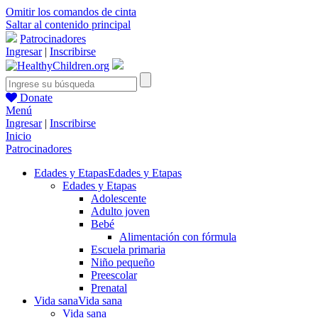
Omitir los comandos de cinta
Saltar al contenido principal
Patrocinadores
Ingresar
|
Inscribirse
Donate
Menú
Ingresar
|
Inscribirse
Inicio
Patrocinadores
Edades y Etapas
Edades y Etapas
Edades y Etapas
Adolescente
Adulto joven
Bebé
Alimentación con fórmula
Escuela primaria
Niño pequeño
Preescolar
Prenatal
Vida sana
Vida sana
Vida sana