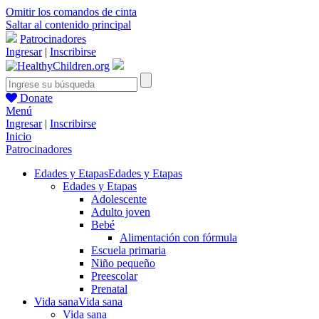
Omitir los comandos de cinta
Saltar al contenido principal
Patrocinadores
Ingresar
|
Inscribirse
Donate
Menú
Ingresar
|
Inscribirse
Inicio
Patrocinadores
Edades y Etapas
Edades y Etapas
Edades y Etapas
Adolescente
Adulto joven
Bebé
Alimentación con fórmula
Escuela primaria
Niño pequeño
Preescolar
Prenatal
Vida sana
Vida sana
Vida sana