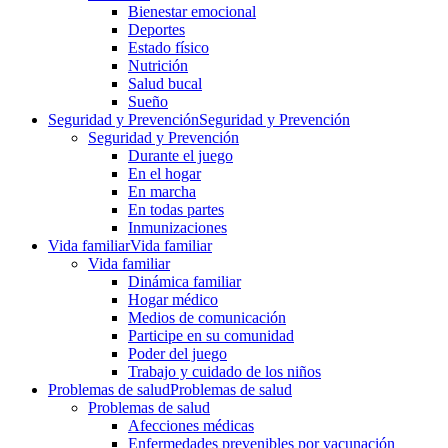
Bienestar emocional
Deportes
Estado físico
Nutrición
Salud bucal
Sueño
Seguridad y Prevención
Seguridad y Prevención
Seguridad y Prevención
Durante el juego
En el hogar
En marcha
En todas partes
Inmunizaciones
Vida familiar
Vida familiar
Vida familiar
Dinámica familiar
Hogar médico
Medios de comunicación
Participe en su comunidad
Poder del juego
Trabajo y cuidado de los niños
Problemas de salud
Problemas de salud
Problemas de salud
Afecciones médicas
Enfermedades prevenibles por vacunación