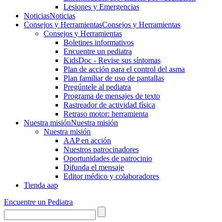
Lesiones y Emergencias
Noticias
Noticias
Consejos y Herramientas
Consejos y Herramientas
Consejos y Herramientas
Boletines informativos
Encuentre un pediatra
KidsDoc - Revise sus síntomas
Plan de acción para el control del asma
Plan familiar de uso de pantallas
Pregúntele al pediatra
Programa de mensajes de texto
Rastre​​ador de activida​d física
Retraso motor: herramienta
Nuestra misión
Nuestra misión
Nuestra misión
AAP en acción
Nuestros patrocinadores
Oportunidades de patrocinio
Difunda el mensaje
Editor médico y colaboradores
Tienda aap
Encuentre un Pediatra