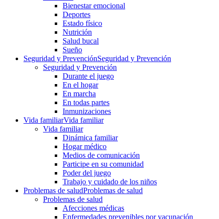
Bienestar emocional
Deportes
Estado físico
Nutrición
Salud bucal
Sueño
Seguridad y Prevención
Seguridad y Prevención
Seguridad y Prevención
Durante el juego
En el hogar
En marcha
En todas partes
Inmunizaciones
Vida familiar
Vida familiar
Vida familiar
Dinámica familiar
Hogar médico
Medios de comunicación
Participe en su comunidad
Poder del juego
Trabajo y cuidado de los niños
Problemas de salud
Problemas de salud
Problemas de salud
Afecciones médicas
Enfermedades prevenibles por vacunación