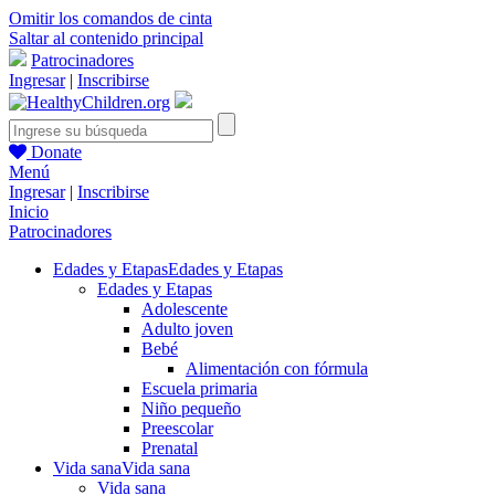
Omitir los comandos de cinta
Saltar al contenido principal
Patrocinadores
Ingresar
|
Inscribirse
Donate
Menú
Ingresar
|
Inscribirse
Inicio
Patrocinadores
Edades y Etapas
Edades y Etapas
Edades y Etapas
Adolescente
Adulto joven
Bebé
Alimentación con fórmula
Escuela primaria
Niño pequeño
Preescolar
Prenatal
Vida sana
Vida sana
Vida sana