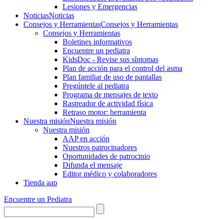
Lesiones y Emergencias
Noticias
Noticias
Consejos y Herramientas
Consejos y Herramientas
Consejos y Herramientas
Boletines informativos
Encuentre un pediatra
KidsDoc - Revise sus síntomas
Plan de acción para el control del asma
Plan familiar de uso de pantallas
Pregúntele al pediatra
Programa de mensajes de texto
Rastre​​ador de activida​d física
Retraso motor: herramienta
Nuestra misión
Nuestra misión
Nuestra misión
AAP en acción
Nuestros patrocinadores
Oportunidades de patrocinio
Difunda el mensaje
Editor médico y colaboradores
Tienda aap
Encuentre un Pediatra