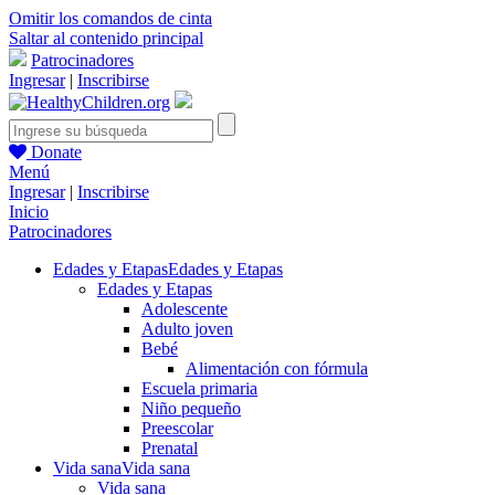
Omitir los comandos de cinta
Saltar al contenido principal
Patrocinadores
Ingresar
|
Inscribirse
Donate
Menú
Ingresar
|
Inscribirse
Inicio
Patrocinadores
Edades y Etapas
Edades y Etapas
Edades y Etapas
Adolescente
Adulto joven
Bebé
Alimentación con fórmula
Escuela primaria
Niño pequeño
Preescolar
Prenatal
Vida sana
Vida sana
Vida sana