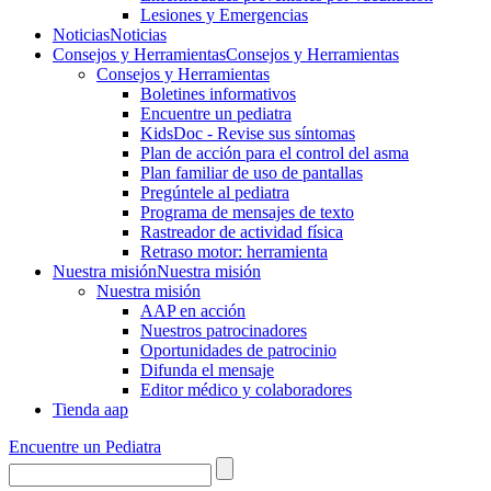
Lesiones y Emergencias
Noticias
Noticias
Consejos y Herramientas
Consejos y Herramientas
Consejos y Herramientas
Boletines informativos
Encuentre un pediatra
KidsDoc - Revise sus síntomas
Plan de acción para el control del asma
Plan familiar de uso de pantallas
Pregúntele al pediatra
Programa de mensajes de texto
Rastre​​ador de activida​d física
Retraso motor: herramienta
Nuestra misión
Nuestra misión
Nuestra misión
AAP en acción
Nuestros patrocinadores
Oportunidades de patrocinio
Difunda el mensaje
Editor médico y colaboradores
Tienda aap
Encuentre un Pediatra