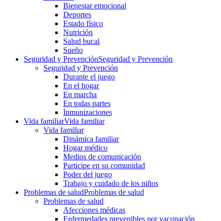
Bienestar emocional
Deportes
Estado físico
Nutrición
Salud bucal
Sueño
Seguridad y Prevención
Seguridad y Prevención
Seguridad y Prevención
Durante el juego
En el hogar
En marcha
En todas partes
Inmunizaciones
Vida familiar
Vida familiar
Vida familiar
Dinámica familiar
Hogar médico
Medios de comunicación
Participe en su comunidad
Poder del juego
Trabajo y cuidado de los niños
Problemas de salud
Problemas de salud
Problemas de salud
Afecciones médicas
Enfermedades prevenibles por vacunación