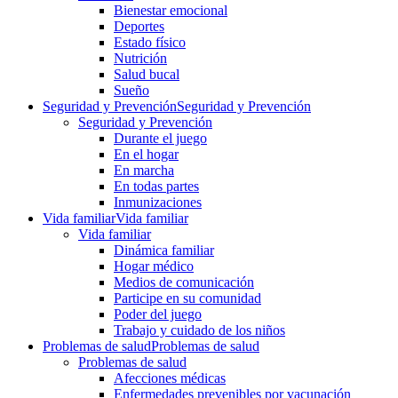
Bienestar emocional
Deportes
Estado físico
Nutrición
Salud bucal
Sueño
Seguridad y Prevención
Seguridad y Prevención
Seguridad y Prevención
Durante el juego
En el hogar
En marcha
En todas partes
Inmunizaciones
Vida familiar
Vida familiar
Vida familiar
Dinámica familiar
Hogar médico
Medios de comunicación
Participe en su comunidad
Poder del juego
Trabajo y cuidado de los niños
Problemas de salud
Problemas de salud
Problemas de salud
Afecciones médicas
Enfermedades prevenibles por vacunación