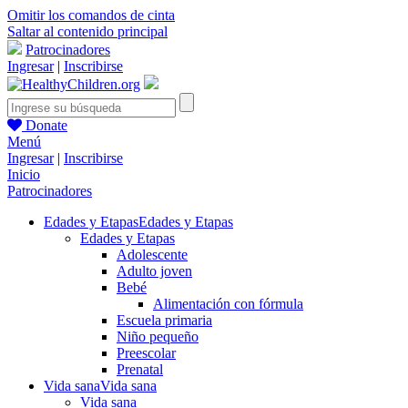
Omitir los comandos de cinta
Saltar al contenido principal
Patrocinadores
Ingresar
|
Inscribirse
Donate
Menú
Ingresar
|
Inscribirse
Inicio
Patrocinadores
Edades y Etapas
Edades y Etapas
Edades y Etapas
Adolescente
Adulto joven
Bebé
Alimentación con fórmula
Escuela primaria
Niño pequeño
Preescolar
Prenatal
Vida sana
Vida sana
Vida sana