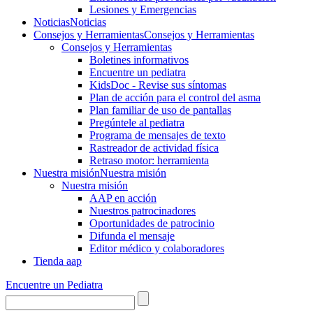
Lesiones y Emergencias
Noticias
Noticias
Consejos y Herramientas
Consejos y Herramientas
Consejos y Herramientas
Boletines informativos
Encuentre un pediatra
KidsDoc - Revise sus síntomas
Plan de acción para el control del asma
Plan familiar de uso de pantallas
Pregúntele al pediatra
Programa de mensajes de texto
Rastre​​ador de activida​d física
Retraso motor: herramienta
Nuestra misión
Nuestra misión
Nuestra misión
AAP en acción
Nuestros patrocinadores
Oportunidades de patrocinio
Difunda el mensaje
Editor médico y colaboradores
Tienda aap
Encuentre un Pediatra