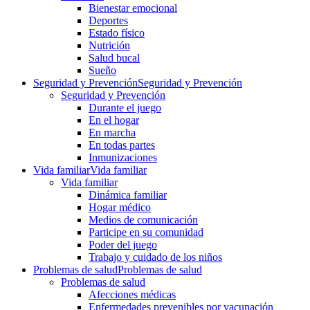
Bienestar emocional
Deportes
Estado físico
Nutrición
Salud bucal
Sueño
Seguridad y Prevención
Seguridad y Prevención
Seguridad y Prevención
Durante el juego
En el hogar
En marcha
En todas partes
Inmunizaciones
Vida familiar
Vida familiar
Vida familiar
Dinámica familiar
Hogar médico
Medios de comunicación
Participe en su comunidad
Poder del juego
Trabajo y cuidado de los niños
Problemas de salud
Problemas de salud
Problemas de salud
Afecciones médicas
Enfermedades prevenibles por vacunación