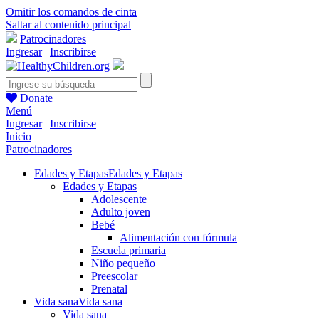
Omitir los comandos de cinta
Saltar al contenido principal
Patrocinadores
Ingresar
|
Inscribirse
Donate
Menú
Ingresar
|
Inscribirse
Inicio
Patrocinadores
Edades y Etapas
Edades y Etapas
Edades y Etapas
Adolescente
Adulto joven
Bebé
Alimentación con fórmula
Escuela primaria
Niño pequeño
Preescolar
Prenatal
Vida sana
Vida sana
Vida sana