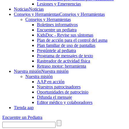
Lesiones y Emergencias
Noticias
Noticias
Consejos y Herramientas
Consejos y Herramientas
Consejos y Herramientas
Boletines informativos
Encuentre un pediatra
KidsDoc - Revise sus síntomas
Plan de acción para el control del asma
Plan familiar de uso de pantallas
Pregúntele al pediatra
Programa de mensajes de texto
Rastre​​ador de activida​d física
Retraso motor: herramienta
Nuestra misión
Nuestra misión
Nuestra misión
AAP en acción
Nuestros patrocinadores
Oportunidades de patrocinio
Difunda el mensaje
Editor médico y colaboradores
Tienda aap
Encuentre un Pediatra