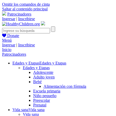
Omitir los comandos de cinta
Saltar al contenido principal
Patrocinadores
Ingresar
|
Inscribirse
Donate
Menú
Ingresar
|
Inscribirse
Inicio
Patrocinadores
Edades y Etapas
Edades y Etapas
Edades y Etapas
Adolescente
Adulto joven
Bebé
Alimentación con fórmula
Escuela primaria
Niño pequeño
Preescolar
Prenatal
Vida sana
Vida sana
Vida sana