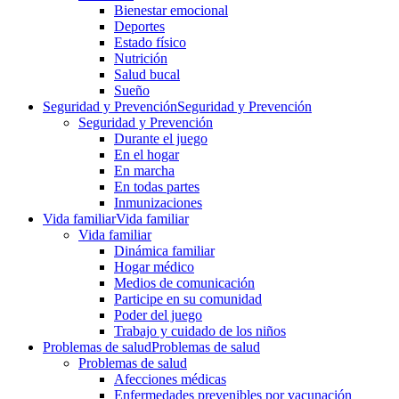
Bienestar emocional
Deportes
Estado físico
Nutrición
Salud bucal
Sueño
Seguridad y Prevención
Seguridad y Prevención
Seguridad y Prevención
Durante el juego
En el hogar
En marcha
En todas partes
Inmunizaciones
Vida familiar
Vida familiar
Vida familiar
Dinámica familiar
Hogar médico
Medios de comunicación
Participe en su comunidad
Poder del juego
Trabajo y cuidado de los niños
Problemas de salud
Problemas de salud
Problemas de salud
Afecciones médicas
Enfermedades prevenibles por vacunación