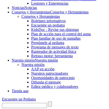
Lesiones y Emergencias
Noticias
Noticias
Consejos y Herramientas
Consejos y Herramientas
Consejos y Herramientas
Boletines informativos
Encuentre un pediatra
KidsDoc - Revise sus síntomas
Plan de acción para el control del asma
Plan familiar de uso de pantallas
Pregúntele al pediatra
Programa de mensajes de texto
Rastre​​ador de activida​d física
Retraso motor: herramienta
Nuestra misión
Nuestra misión
Nuestra misión
AAP en acción
Nuestros patrocinadores
Oportunidades de patrocinio
Difunda el mensaje
Editor médico y colaboradores
Tienda aap
Encuentre un Pediatra