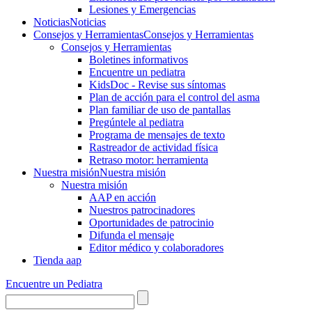
Lesiones y Emergencias
Noticias
Noticias
Consejos y Herramientas
Consejos y Herramientas
Consejos y Herramientas
Boletines informativos
Encuentre un pediatra
KidsDoc - Revise sus síntomas
Plan de acción para el control del asma
Plan familiar de uso de pantallas
Pregúntele al pediatra
Programa de mensajes de texto
Rastre​​ador de activida​d física
Retraso motor: herramienta
Nuestra misión
Nuestra misión
Nuestra misión
AAP en acción
Nuestros patrocinadores
Oportunidades de patrocinio
Difunda el mensaje
Editor médico y colaboradores
Tienda aap
Encuentre un Pediatra