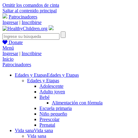
Omitir los comandos de cinta
Saltar al contenido principal
Patrocinadores
Ingresar
|
Inscribirse
Donate
Menú
Ingresar
|
Inscribirse
Inicio
Patrocinadores
Edades y Etapas
Edades y Etapas
Edades y Etapas
Adolescente
Adulto joven
Bebé
Alimentación con fórmula
Escuela primaria
Niño pequeño
Preescolar
Prenatal
Vida sana
Vida sana
Vida sana