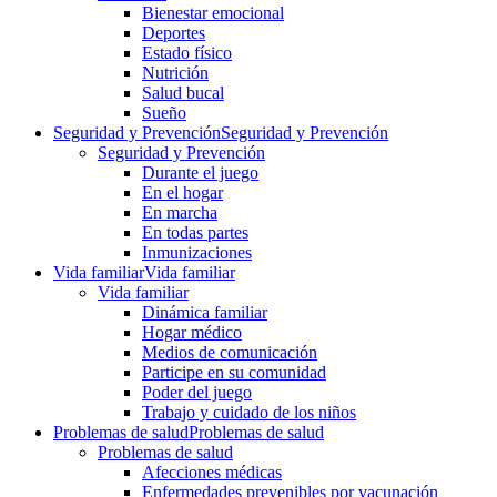
Bienestar emocional
Deportes
Estado físico
Nutrición
Salud bucal
Sueño
Seguridad y Prevención
Seguridad y Prevención
Seguridad y Prevención
Durante el juego
En el hogar
En marcha
En todas partes
Inmunizaciones
Vida familiar
Vida familiar
Vida familiar
Dinámica familiar
Hogar médico
Medios de comunicación
Participe en su comunidad
Poder del juego
Trabajo y cuidado de los niños
Problemas de salud
Problemas de salud
Problemas de salud
Afecciones médicas
Enfermedades prevenibles por vacunación