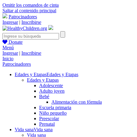
Omitir los comandos de cinta
Saltar al contenido principal
Patrocinadores
Ingresar
|
Inscribirse
Donate
Menú
Ingresar
|
Inscribirse
Inicio
Patrocinadores
Edades y Etapas
Edades y Etapas
Edades y Etapas
Adolescente
Adulto joven
Bebé
Alimentación con fórmula
Escuela primaria
Niño pequeño
Preescolar
Prenatal
Vida sana
Vida sana
Vida sana