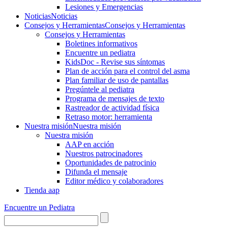
Lesiones y Emergencias
Noticias
Noticias
Consejos y Herramientas
Consejos y Herramientas
Consejos y Herramientas
Boletines informativos
Encuentre un pediatra
KidsDoc - Revise sus síntomas
Plan de acción para el control del asma
Plan familiar de uso de pantallas
Pregúntele al pediatra
Programa de mensajes de texto
Rastre​​ador de activida​d física
Retraso motor: herramienta
Nuestra misión
Nuestra misión
Nuestra misión
AAP en acción
Nuestros patrocinadores
Oportunidades de patrocinio
Difunda el mensaje
Editor médico y colaboradores
Tienda aap
Encuentre un Pediatra