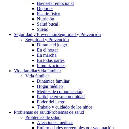
Bienestar emocional
Deportes
Estado físico
Nutrición
Salud bucal
Sueño
Seguridad y Prevención
Seguridad y Prevención
Seguridad y Prevención
Durante el juego
En el hogar
En marcha
En todas partes
Inmunizaciones
Vida familiar
Vida familiar
Vida familiar
Dinámica familiar
Hogar médico
Medios de comunicación
Participe en su comunidad
Poder del juego
Trabajo y cuidado de los niños
Problemas de salud
Problemas de salud
Problemas de salud
Afecciones médicas
Enfermedades prevenibles por vacunación