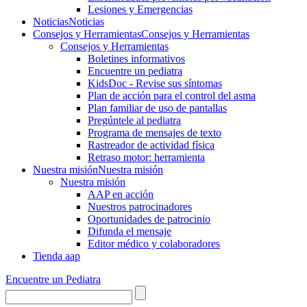
Lesiones y Emergencias
Noticias
Noticias
Consejos y Herramientas
Consejos y Herramientas
Consejos y Herramientas
Boletines informativos
Encuentre un pediatra
KidsDoc - Revise sus síntomas
Plan de acción para el control del asma
Plan familiar de uso de pantallas
Pregúntele al pediatra
Programa de mensajes de texto
Rastre​​ador de activida​d física
Retraso motor: herramienta
Nuestra misión
Nuestra misión
Nuestra misión
AAP en acción
Nuestros patrocinadores
Oportunidades de patrocinio
Difunda el mensaje
Editor médico y colaboradores
Tienda aap
Encuentre un Pediatra