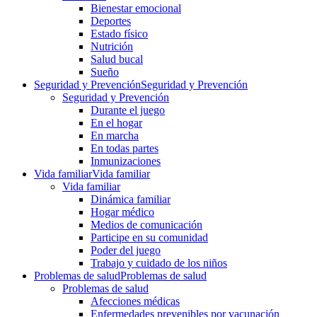
Bienestar emocional
Deportes
Estado físico
Nutrición
Salud bucal
Sueño
Seguridad y Prevención
Seguridad y Prevención
Seguridad y Prevención
Durante el juego
En el hogar
En marcha
En todas partes
Inmunizaciones
Vida familiar
Vida familiar
Vida familiar
Dinámica familiar
Hogar médico
Medios de comunicación
Participe en su comunidad
Poder del juego
Trabajo y cuidado de los niños
Problemas de salud
Problemas de salud
Problemas de salud
Afecciones médicas
Enfermedades prevenibles por vacunación