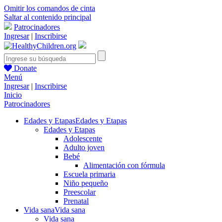
Omitir los comandos de cinta
Saltar al contenido principal
Patrocinadores
Ingresar
|
Inscribirse
Donate
Menú
Ingresar
|
Inscribirse
Inicio
Patrocinadores
Edades y Etapas
Edades y Etapas
Edades y Etapas
Adolescente
Adulto joven
Bebé
Alimentación con fórmula
Escuela primaria
Niño pequeño
Preescolar
Prenatal
Vida sana
Vida sana
Vida sana