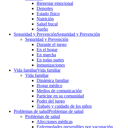
Bienestar emocional
Deportes
Estado físico
Nutrición
Salud bucal
Sueño
Seguridad y Prevención
Seguridad y Prevención
Seguridad y Prevención
Durante el juego
En el hogar
En marcha
En todas partes
Inmunizaciones
Vida familiar
Vida familiar
Vida familiar
Dinámica familiar
Hogar médico
Medios de comunicación
Participe en su comunidad
Poder del juego
Trabajo y cuidado de los niños
Problemas de salud
Problemas de salud
Problemas de salud
Afecciones médicas
Enfermedades prevenibles por vacunación