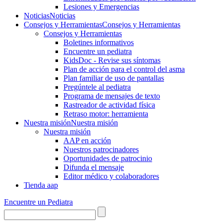
Lesiones y Emergencias
Noticias
Noticias
Consejos y Herramientas
Consejos y Herramientas
Consejos y Herramientas
Boletines informativos
Encuentre un pediatra
KidsDoc - Revise sus síntomas
Plan de acción para el control del asma
Plan familiar de uso de pantallas
Pregúntele al pediatra
Programa de mensajes de texto
Rastre​​ador de activida​d física
Retraso motor: herramienta
Nuestra misión
Nuestra misión
Nuestra misión
AAP en acción
Nuestros patrocinadores
Oportunidades de patrocinio
Difunda el mensaje
Editor médico y colaboradores
Tienda aap
Encuentre un Pediatra