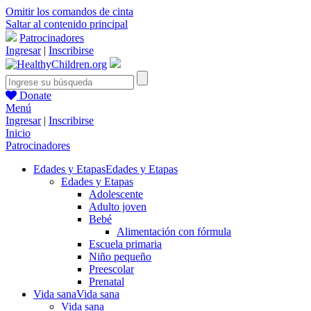
Omitir los comandos de cinta
Saltar al contenido principal
Patrocinadores
Ingresar
|
Inscribirse
Donate
Menú
Ingresar
|
Inscribirse
Inicio
Patrocinadores
Edades y Etapas
Edades y Etapas
Edades y Etapas
Adolescente
Adulto joven
Bebé
Alimentación con fórmula
Escuela primaria
Niño pequeño
Preescolar
Prenatal
Vida sana
Vida sana
Vida sana