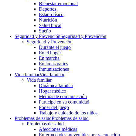
Bienestar emocional
Deportes
Estado físico
Nutrición
Salud bucal
Sueño
Seguridad y Prevención
Seguridad y Prevención
Seguridad y Prevención
Durante el juego
En el hogar
En marcha
En todas partes
Inmunizaciones
Vida familiar
Vida familiar
Vida familiar
Dinámica familiar
Hogar médico
Medios de comunicación
Participe en su comunidad
Poder del juego
Trabajo y cuidado de los niños
Problemas de salud
Problemas de salud
Problemas de salud
Afecciones médicas
Enfermedades prevenibles por vacunación