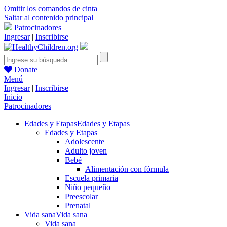
Omitir los comandos de cinta
Saltar al contenido principal
Patrocinadores
Ingresar
|
Inscribirse
Donate
Menú
Ingresar
|
Inscribirse
Inicio
Patrocinadores
Edades y Etapas
Edades y Etapas
Edades y Etapas
Adolescente
Adulto joven
Bebé
Alimentación con fórmula
Escuela primaria
Niño pequeño
Preescolar
Prenatal
Vida sana
Vida sana
Vida sana