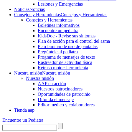
Lesiones y Emergencias
Noticias
Noticias
Consejos y Herramientas
Consejos y Herramientas
Consejos y Herramientas
Boletines informativos
Encuentre un pediatra
KidsDoc - Revise sus síntomas
Plan de acción para el control del asma
Plan familiar de uso de pantallas
Pregúntele al pediatra
Programa de mensajes de texto
Rastre​​ador de activida​d física
Retraso motor: herramienta
Nuestra misión
Nuestra misión
Nuestra misión
AAP en acción
Nuestros patrocinadores
Oportunidades de patrocinio
Difunda el mensaje
Editor médico y colaboradores
Tienda aap
Encuentre un Pediatra