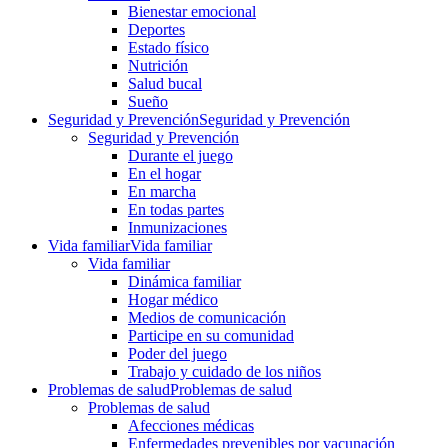
Bienestar emocional
Deportes
Estado físico
Nutrición
Salud bucal
Sueño
Seguridad y Prevención
Seguridad y Prevención
Seguridad y Prevención
Durante el juego
En el hogar
En marcha
En todas partes
Inmunizaciones
Vida familiar
Vida familiar
Vida familiar
Dinámica familiar
Hogar médico
Medios de comunicación
Participe en su comunidad
Poder del juego
Trabajo y cuidado de los niños
Problemas de salud
Problemas de salud
Problemas de salud
Afecciones médicas
Enfermedades prevenibles por vacunación