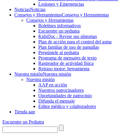
Lesiones y Emergencias
Noticias
Noticias
Consejos y Herramientas
Consejos y Herramientas
Consejos y Herramientas
Boletines informativos
Encuentre un pediatra
KidsDoc - Revise sus síntomas
Plan de acción para el control del asma
Plan familiar de uso de pantallas
Pregúntele al pediatra
Programa de mensajes de texto
Rastre​​ador de activida​d física
Retraso motor: herramienta
Nuestra misión
Nuestra misión
Nuestra misión
AAP en acción
Nuestros patrocinadores
Oportunidades de patrocinio
Difunda el mensaje
Editor médico y colaboradores
Tienda aap
Encuentre un Pediatra