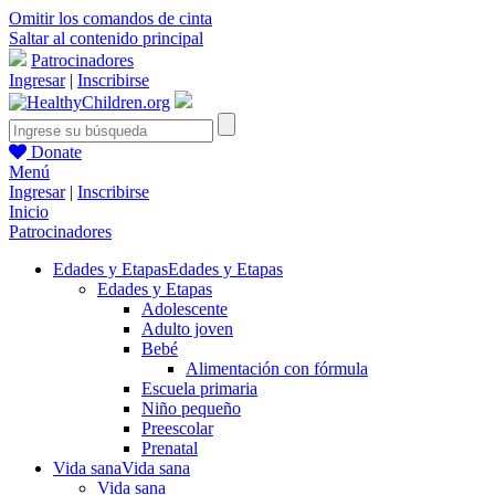
Omitir los comandos de cinta
Saltar al contenido principal
Patrocinadores
Ingresar
|
Inscribirse
Donate
Menú
Ingresar
|
Inscribirse
Inicio
Patrocinadores
Edades y Etapas
Edades y Etapas
Edades y Etapas
Adolescente
Adulto joven
Bebé
Alimentación con fórmula
Escuela primaria
Niño pequeño
Preescolar
Prenatal
Vida sana
Vida sana
Vida sana