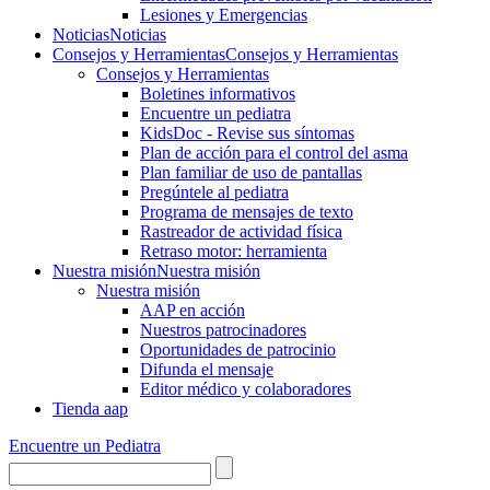
Lesiones y Emergencias
Noticias
Noticias
Consejos y Herramientas
Consejos y Herramientas
Consejos y Herramientas
Boletines informativos
Encuentre un pediatra
KidsDoc - Revise sus síntomas
Plan de acción para el control del asma
Plan familiar de uso de pantallas
Pregúntele al pediatra
Programa de mensajes de texto
Rastre​​ador de activida​d física
Retraso motor: herramienta
Nuestra misión
Nuestra misión
Nuestra misión
AAP en acción
Nuestros patrocinadores
Oportunidades de patrocinio
Difunda el mensaje
Editor médico y colaboradores
Tienda aap
Encuentre un Pediatra