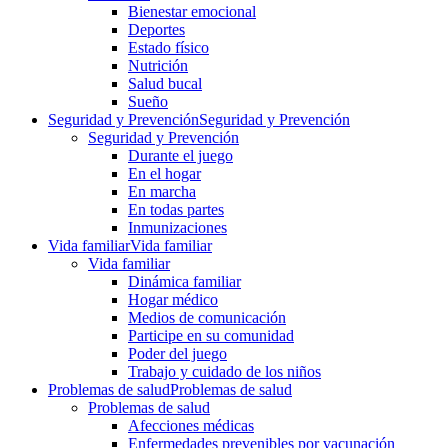
Bienestar emocional
Deportes
Estado físico
Nutrición
Salud bucal
Sueño
Seguridad y Prevención
Seguridad y Prevención
Seguridad y Prevención
Durante el juego
En el hogar
En marcha
En todas partes
Inmunizaciones
Vida familiar
Vida familiar
Vida familiar
Dinámica familiar
Hogar médico
Medios de comunicación
Participe en su comunidad
Poder del juego
Trabajo y cuidado de los niños
Problemas de salud
Problemas de salud
Problemas de salud
Afecciones médicas
Enfermedades prevenibles por vacunación