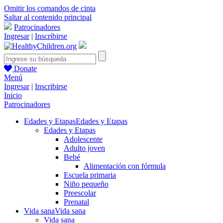
Omitir los comandos de cinta
Saltar al contenido principal
Patrocinadores
Ingresar
|
Inscribirse
Donate
Menú
Ingresar
|
Inscribirse
Inicio
Patrocinadores
Edades y Etapas
Edades y Etapas
Edades y Etapas
Adolescente
Adulto joven
Bebé
Alimentación con fórmula
Escuela primaria
Niño pequeño
Preescolar
Prenatal
Vida sana
Vida sana
Vida sana