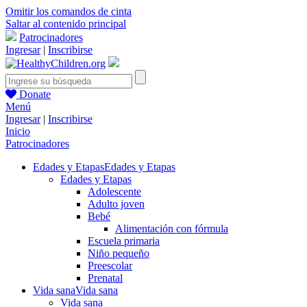
Omitir los comandos de cinta
Saltar al contenido principal
Patrocinadores
Ingresar
|
Inscribirse
Donate
Menú
Ingresar
|
Inscribirse
Inicio
Patrocinadores
Edades y Etapas
Edades y Etapas
Edades y Etapas
Adolescente
Adulto joven
Bebé
Alimentación con fórmula
Escuela primaria
Niño pequeño
Preescolar
Prenatal
Vida sana
Vida sana
Vida sana