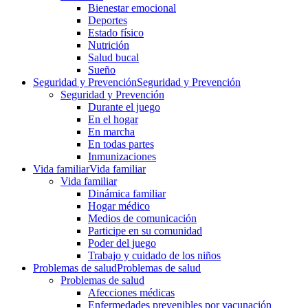
Bienestar emocional
Deportes
Estado físico
Nutrición
Salud bucal
Sueño
Seguridad y Prevención
Seguridad y Prevención
Seguridad y Prevención
Durante el juego
En el hogar
En marcha
En todas partes
Inmunizaciones
Vida familiar
Vida familiar
Vida familiar
Dinámica familiar
Hogar médico
Medios de comunicación
Participe en su comunidad
Poder del juego
Trabajo y cuidado de los niños
Problemas de salud
Problemas de salud
Problemas de salud
Afecciones médicas
Enfermedades prevenibles por vacunación