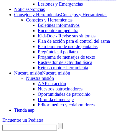
Lesiones y Emergencias
Noticias
Noticias
Consejos y Herramientas
Consejos y Herramientas
Consejos y Herramientas
Boletines informativos
Encuentre un pediatra
KidsDoc - Revise sus síntomas
Plan de acción para el control del asma
Plan familiar de uso de pantallas
Pregúntele al pediatra
Programa de mensajes de texto
Rastre​​ador de activida​d física
Retraso motor: herramienta
Nuestra misión
Nuestra misión
Nuestra misión
AAP en acción
Nuestros patrocinadores
Oportunidades de patrocinio
Difunda el mensaje
Editor médico y colaboradores
Tienda aap
Encuentre un Pediatra