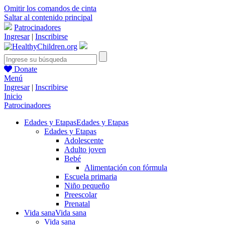
Omitir los comandos de cinta
Saltar al contenido principal
Patrocinadores
Ingresar
|
Inscribirse
Donate
Menú
Ingresar
|
Inscribirse
Inicio
Patrocinadores
Edades y Etapas
Edades y Etapas
Edades y Etapas
Adolescente
Adulto joven
Bebé
Alimentación con fórmula
Escuela primaria
Niño pequeño
Preescolar
Prenatal
Vida sana
Vida sana
Vida sana