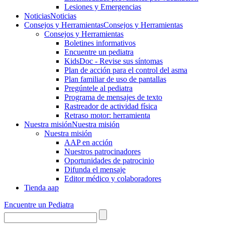
Lesiones y Emergencias
Noticias
Noticias
Consejos y Herramientas
Consejos y Herramientas
Consejos y Herramientas
Boletines informativos
Encuentre un pediatra
KidsDoc - Revise sus síntomas
Plan de acción para el control del asma
Plan familiar de uso de pantallas
Pregúntele al pediatra
Programa de mensajes de texto
Rastre​​ador de activida​d física
Retraso motor: herramienta
Nuestra misión
Nuestra misión
Nuestra misión
AAP en acción
Nuestros patrocinadores
Oportunidades de patrocinio
Difunda el mensaje
Editor médico y colaboradores
Tienda aap
Encuentre un Pediatra