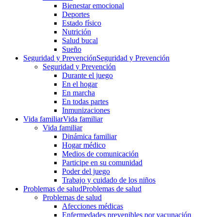
Bienestar emocional
Deportes
Estado físico
Nutrición
Salud bucal
Sueño
Seguridad y Prevención
Seguridad y Prevención
Seguridad y Prevención
Durante el juego
En el hogar
En marcha
En todas partes
Inmunizaciones
Vida familiar
Vida familiar
Vida familiar
Dinámica familiar
Hogar médico
Medios de comunicación
Participe en su comunidad
Poder del juego
Trabajo y cuidado de los niños
Problemas de salud
Problemas de salud
Problemas de salud
Afecciones médicas
Enfermedades prevenibles por vacunación