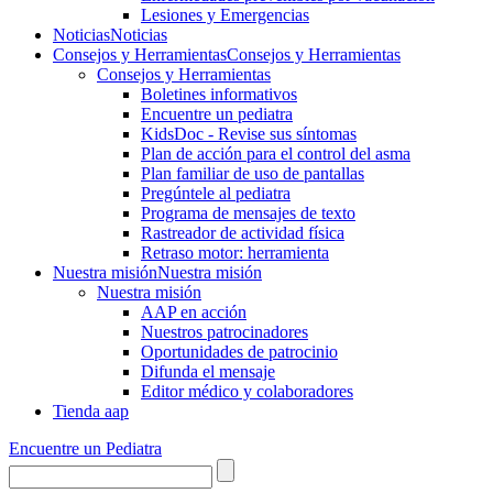
Lesiones y Emergencias
Noticias
Noticias
Consejos y Herramientas
Consejos y Herramientas
Consejos y Herramientas
Boletines informativos
Encuentre un pediatra
KidsDoc - Revise sus síntomas
Plan de acción para el control del asma
Plan familiar de uso de pantallas
Pregúntele al pediatra
Programa de mensajes de texto
Rastre​​ador de activida​d física
Retraso motor: herramienta
Nuestra misión
Nuestra misión
Nuestra misión
AAP en acción
Nuestros patrocinadores
Oportunidades de patrocinio
Difunda el mensaje
Editor médico y colaboradores
Tienda aap
Encuentre un Pediatra