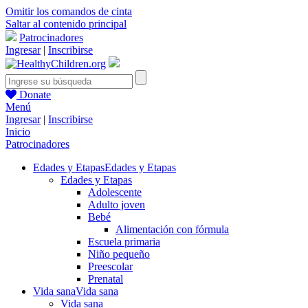
Omitir los comandos de cinta
Saltar al contenido principal
Patrocinadores
Ingresar
|
Inscribirse
Donate
Menú
Ingresar
|
Inscribirse
Inicio
Patrocinadores
Edades y Etapas
Edades y Etapas
Edades y Etapas
Adolescente
Adulto joven
Bebé
Alimentación con fórmula
Escuela primaria
Niño pequeño
Preescolar
Prenatal
Vida sana
Vida sana
Vida sana