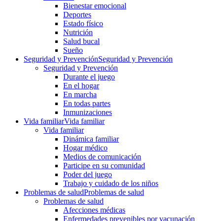
Bienestar emocional
Deportes
Estado físico
Nutrición
Salud bucal
Sueño
Seguridad y Prevención
Seguridad y Prevención
Seguridad y Prevención
Durante el juego
En el hogar
En marcha
En todas partes
Inmunizaciones
Vida familiar
Vida familiar
Vida familiar
Dinámica familiar
Hogar médico
Medios de comunicación
Participe en su comunidad
Poder del juego
Trabajo y cuidado de los niños
Problemas de salud
Problemas de salud
Problemas de salud
Afecciones médicas
Enfermedades prevenibles por vacunación