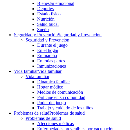
Bienestar emocional
Deportes
Estado físico
Nutrición
Salud bucal
Sueño
Seguridad y Prevención
Seguridad y Prevención
Seguridad y Prevención
Durante el juego
En el hogar
En marcha
En todas partes
Inmunizaciones
Vida familiar
Vida familiar
Vida familiar
Dinámica familiar
Hogar médico
Medios de comunicación
Participe en su comunidad
Poder del juego
Trabajo y cuidado de los niños
Problemas de salud
Problemas de salud
Problemas de salud
Afecciones médicas
Enfermedades prevenibles por vacunación