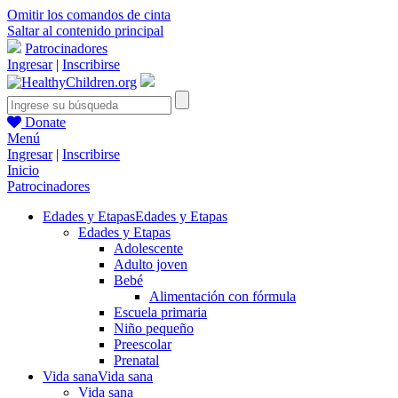
Omitir los comandos de cinta
Saltar al contenido principal
Patrocinadores
Ingresar
|
Inscribirse
Donate
Menú
Ingresar
|
Inscribirse
Inicio
Patrocinadores
Edades y Etapas
Edades y Etapas
Edades y Etapas
Adolescente
Adulto joven
Bebé
Alimentación con fórmula
Escuela primaria
Niño pequeño
Preescolar
Prenatal
Vida sana
Vida sana
Vida sana