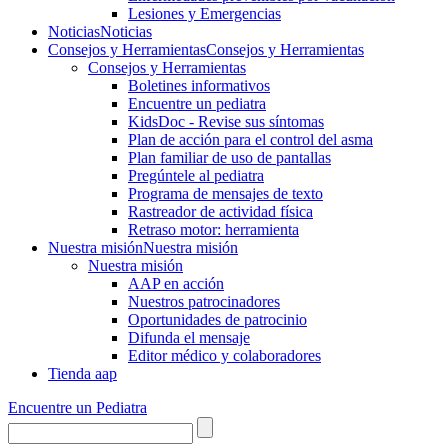
Lesiones y Emergencias
Noticias
Noticias
Consejos y Herramientas
Consejos y Herramientas
Consejos y Herramientas
Boletines informativos
Encuentre un pediatra
KidsDoc - Revise sus síntomas
Plan de acción para el control del asma
Plan familiar de uso de pantallas
Pregúntele al pediatra
Programa de mensajes de texto
Rastre​​ador de activida​d física
Retraso motor: herramienta
Nuestra misión
Nuestra misión
Nuestra misión
AAP en acción
Nuestros patrocinadores
Oportunidades de patrocinio
Difunda el mensaje
Editor médico y colaboradores
Tienda aap
Encuentre un Pediatra