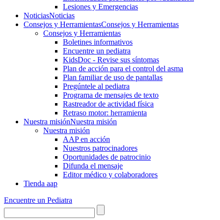
Lesiones y Emergencias
Noticias
Noticias
Consejos y Herramientas
Consejos y Herramientas
Consejos y Herramientas
Boletines informativos
Encuentre un pediatra
KidsDoc - Revise sus síntomas
Plan de acción para el control del asma
Plan familiar de uso de pantallas
Pregúntele al pediatra
Programa de mensajes de texto
Rastre​​ador de activida​d física
Retraso motor: herramienta
Nuestra misión
Nuestra misión
Nuestra misión
AAP en acción
Nuestros patrocinadores
Oportunidades de patrocinio
Difunda el mensaje
Editor médico y colaboradores
Tienda aap
Encuentre un Pediatra