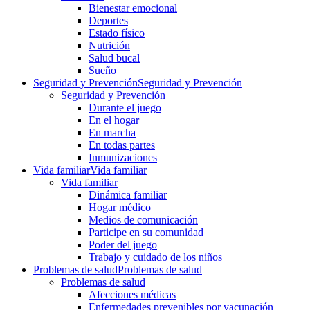
Bienestar emocional
Deportes
Estado físico
Nutrición
Salud bucal
Sueño
Seguridad y Prevención
Seguridad y Prevención
Seguridad y Prevención
Durante el juego
En el hogar
En marcha
En todas partes
Inmunizaciones
Vida familiar
Vida familiar
Vida familiar
Dinámica familiar
Hogar médico
Medios de comunicación
Participe en su comunidad
Poder del juego
Trabajo y cuidado de los niños
Problemas de salud
Problemas de salud
Problemas de salud
Afecciones médicas
Enfermedades prevenibles por vacunación