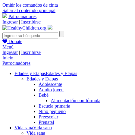
Omitir los comandos de cinta
Saltar al contenido principal
Patrocinadores
Ingresar
|
Inscribirse
Donate
Menú
Ingresar
|
Inscribirse
Inicio
Patrocinadores
Edades y Etapas
Edades y Etapas
Edades y Etapas
Adolescente
Adulto joven
Bebé
Alimentación con fórmula
Escuela primaria
Niño pequeño
Preescolar
Prenatal
Vida sana
Vida sana
Vida sana