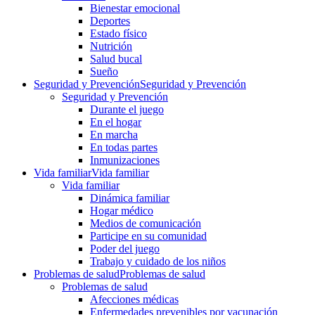
Bienestar emocional
Deportes
Estado físico
Nutrición
Salud bucal
Sueño
Seguridad y Prevención
Seguridad y Prevención
Seguridad y Prevención
Durante el juego
En el hogar
En marcha
En todas partes
Inmunizaciones
Vida familiar
Vida familiar
Vida familiar
Dinámica familiar
Hogar médico
Medios de comunicación
Participe en su comunidad
Poder del juego
Trabajo y cuidado de los niños
Problemas de salud
Problemas de salud
Problemas de salud
Afecciones médicas
Enfermedades prevenibles por vacunación