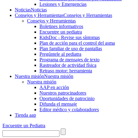
Lesiones y Emergencias
Noticias
Noticias
Consejos y Herramientas
Consejos y Herramientas
Consejos y Herramientas
Boletines informativos
Encuentre un pediatra
KidsDoc - Revise sus síntomas
Plan de acción para el control del asma
Plan familiar de uso de pantallas
Pregúntele al pediatra
Programa de mensajes de texto
Rastre​​ador de activida​d física
Retraso motor: herramienta
Nuestra misión
Nuestra misión
Nuestra misión
AAP en acción
Nuestros patrocinadores
Oportunidades de patrocinio
Difunda el mensaje
Editor médico y colaboradores
Tienda aap
Encuentre un Pediatra