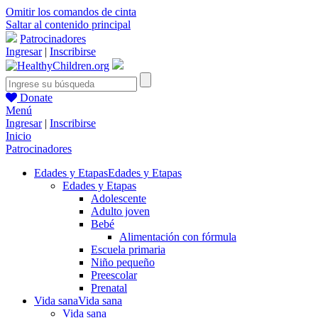
Omitir los comandos de cinta
Saltar al contenido principal
Patrocinadores
Ingresar
|
Inscribirse
Donate
Menú
Ingresar
|
Inscribirse
Inicio
Patrocinadores
Edades y Etapas
Edades y Etapas
Edades y Etapas
Adolescente
Adulto joven
Bebé
Alimentación con fórmula
Escuela primaria
Niño pequeño
Preescolar
Prenatal
Vida sana
Vida sana
Vida sana