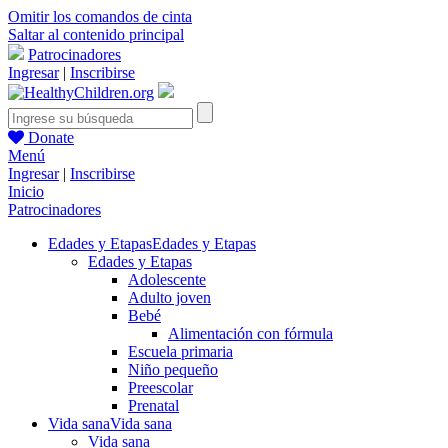
Omitir los comandos de cinta
Saltar al contenido principal
Patrocinadores
Ingresar
|
Inscribirse
Donate
Menú
Ingresar
|
Inscribirse
Inicio
Patrocinadores
Edades y Etapas
Edades y Etapas
Edades y Etapas
Adolescente
Adulto joven
Bebé
Alimentación con fórmula
Escuela primaria
Niño pequeño
Preescolar
Prenatal
Vida sana
Vida sana
Vida sana