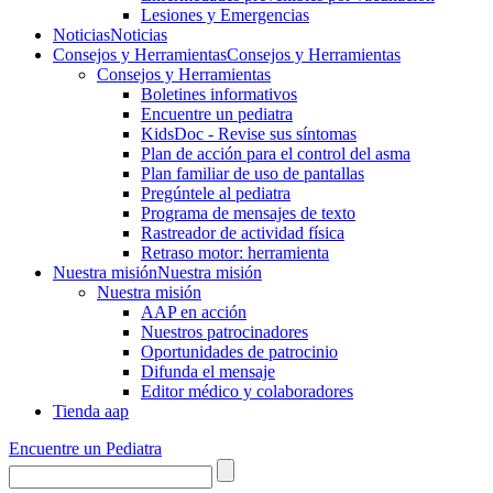
Lesiones y Emergencias
Noticias
Noticias
Consejos y Herramientas
Consejos y Herramientas
Consejos y Herramientas
Boletines informativos
Encuentre un pediatra
KidsDoc - Revise sus síntomas
Plan de acción para el control del asma
Plan familiar de uso de pantallas
Pregúntele al pediatra
Programa de mensajes de texto
Rastre​​ador de activida​d física
Retraso motor: herramienta
Nuestra misión
Nuestra misión
Nuestra misión
AAP en acción
Nuestros patrocinadores
Oportunidades de patrocinio
Difunda el mensaje
Editor médico y colaboradores
Tienda aap
Encuentre un Pediatra