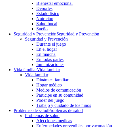
Bienestar emocional
Deportes
Estado físico
Nutrición
Salud bucal
Sueño
Seguridad y Prevención
Seguridad y Prevención
Seguridad y Prevención
Durante el juego
En el hogar
En marcha
En todas partes
Inmunizaciones
Vida familiar
Vida familiar
Vida familiar
Dinámica familiar
Hogar médico
Medios de comunicación
Participe en su comunidad
Poder del juego
Trabajo y cuidado de los niños
Problemas de salud
Problemas de salud
Problemas de salud
Afecciones médicas
Enfermedades prevenibles por vacunación