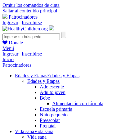
Omitir los comandos de cinta
Saltar al contenido principal
Patrocinadores
Ingresar
|
Inscribirse
Donate
Menú
Ingresar
|
Inscribirse
Inicio
Patrocinadores
Edades y Etapas
Edades y Etapas
Edades y Etapas
Adolescente
Adulto joven
Bebé
Alimentación con fórmula
Escuela primaria
Niño pequeño
Preescolar
Prenatal
Vida sana
Vida sana
Vida sana