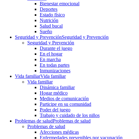
Bienestar emocional
Deportes
Estado físico
Nutrición
Salud bucal
Sueño
Seguridad y Prevención
Seguridad y Prevención
Seguridad y Prevención
Durante el juego
En el hogar
En marcha
En todas partes
Inmunizaciones
Vida familiar
Vida familiar
Vida familiar
Dinámica familiar
Hogar médico
Medios de comunicación
Participe en su comunidad
Poder del juego
Trabajo y cuidado de los niños
Problemas de salud
Problemas de salud
Problemas de salud
Afecciones médicas
Enfermedades prevenibles por vacunación