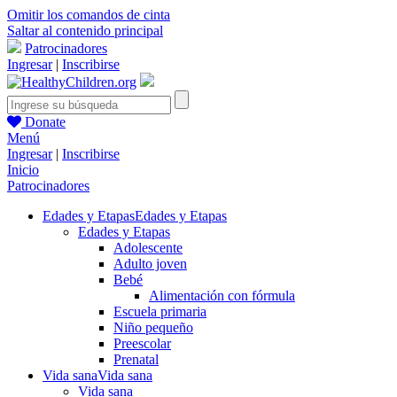
Omitir los comandos de cinta
Saltar al contenido principal
Patrocinadores
Ingresar
|
Inscribirse
Donate
Menú
Ingresar
|
Inscribirse
Inicio
Patrocinadores
Edades y Etapas
Edades y Etapas
Edades y Etapas
Adolescente
Adulto joven
Bebé
Alimentación con fórmula
Escuela primaria
Niño pequeño
Preescolar
Prenatal
Vida sana
Vida sana
Vida sana