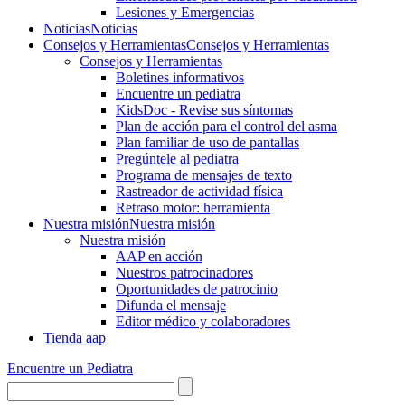
Lesiones y Emergencias
Noticias
Noticias
Consejos y Herramientas
Consejos y Herramientas
Consejos y Herramientas
Boletines informativos
Encuentre un pediatra
KidsDoc - Revise sus síntomas
Plan de acción para el control del asma
Plan familiar de uso de pantallas
Pregúntele al pediatra
Programa de mensajes de texto
Rastre​​ador de activida​d física
Retraso motor: herramienta
Nuestra misión
Nuestra misión
Nuestra misión
AAP en acción
Nuestros patrocinadores
Oportunidades de patrocinio
Difunda el mensaje
Editor médico y colaboradores
Tienda aap
Encuentre un Pediatra