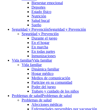
Bienestar emocional
Deportes
Estado físico
Nutrición
Salud bucal
Sueño
Seguridad y Prevención
Seguridad y Prevención
Seguridad y Prevención
Durante el juego
En el hogar
En marcha
En todas partes
Inmunizaciones
Vida familiar
Vida familiar
Vida familiar
Dinámica familiar
Hogar médico
Medios de comunicación
Participe en su comunidad
Poder del juego
Trabajo y cuidado de los niños
Problemas de salud
Problemas de salud
Problemas de salud
Afecciones médicas
Enfermedades prevenibles por vacunación