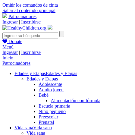
Omitir los comandos de cinta
Saltar al contenido principal
Patrocinadores
Ingresar
|
Inscribirse
Donate
Menú
Ingresar
|
Inscribirse
Inicio
Patrocinadores
Edades y Etapas
Edades y Etapas
Edades y Etapas
Adolescente
Adulto joven
Bebé
Alimentación con fórmula
Escuela primaria
Niño pequeño
Preescolar
Prenatal
Vida sana
Vida sana
Vida sana