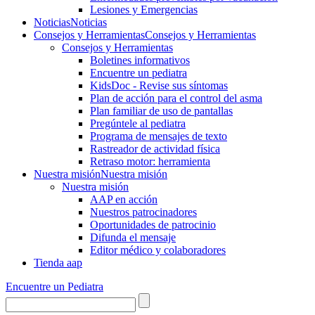
Lesiones y Emergencias
Noticias
Noticias
Consejos y Herramientas
Consejos y Herramientas
Consejos y Herramientas
Boletines informativos
Encuentre un pediatra
KidsDoc - Revise sus síntomas
Plan de acción para el control del asma
Plan familiar de uso de pantallas
Pregúntele al pediatra
Programa de mensajes de texto
Rastre​​ador de activida​d física
Retraso motor: herramienta
Nuestra misión
Nuestra misión
Nuestra misión
AAP en acción
Nuestros patrocinadores
Oportunidades de patrocinio
Difunda el mensaje
Editor médico y colaboradores
Tienda aap
Encuentre un Pediatra