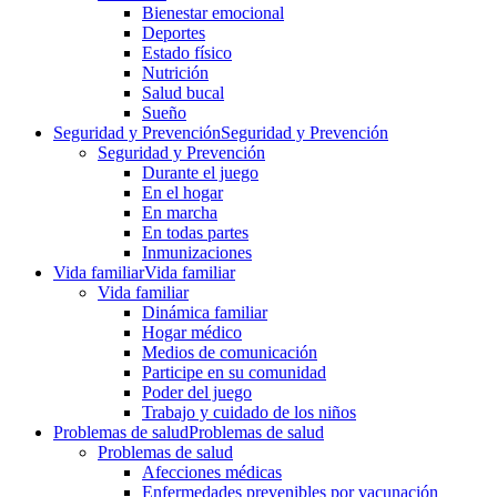
Bienestar emocional
Deportes
Estado físico
Nutrición
Salud bucal
Sueño
Seguridad y Prevención
Seguridad y Prevención
Seguridad y Prevención
Durante el juego
En el hogar
En marcha
En todas partes
Inmunizaciones
Vida familiar
Vida familiar
Vida familiar
Dinámica familiar
Hogar médico
Medios de comunicación
Participe en su comunidad
Poder del juego
Trabajo y cuidado de los niños
Problemas de salud
Problemas de salud
Problemas de salud
Afecciones médicas
Enfermedades prevenibles por vacunación