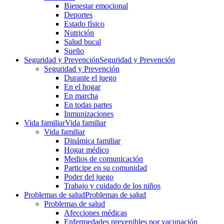
Bienestar emocional
Deportes
Estado físico
Nutrición
Salud bucal
Sueño
Seguridad y Prevención
Seguridad y Prevención
Seguridad y Prevención
Durante el juego
En el hogar
En marcha
En todas partes
Inmunizaciones
Vida familiar
Vida familiar
Vida familiar
Dinámica familiar
Hogar médico
Medios de comunicación
Participe en su comunidad
Poder del juego
Trabajo y cuidado de los niños
Problemas de salud
Problemas de salud
Problemas de salud
Afecciones médicas
Enfermedades prevenibles por vacunación