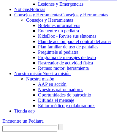
Lesiones y Emergencias
Noticias
Noticias
Consejos y Herramientas
Consejos y Herramientas
Consejos y Herramientas
Boletines informativos
Encuentre un pediatra
KidsDoc - Revise sus síntomas
Plan de acción para el control del asma
Plan familiar de uso de pantallas
Pregúntele al pediatra
Programa de mensajes de texto
Rastre​​ador de activida​d física
Retraso motor: herramienta
Nuestra misión
Nuestra misión
Nuestra misión
AAP en acción
Nuestros patrocinadores
Oportunidades de patrocinio
Difunda el mensaje
Editor médico y colaboradores
Tienda aap
Encuentre un Pediatra