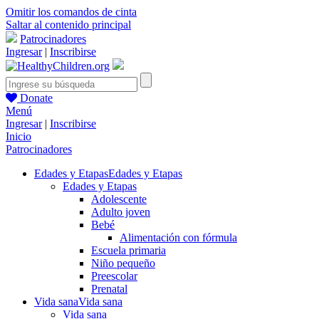
Omitir los comandos de cinta
Saltar al contenido principal
Patrocinadores
Ingresar
|
Inscribirse
Donate
Menú
Ingresar
|
Inscribirse
Inicio
Patrocinadores
Edades y Etapas
Edades y Etapas
Edades y Etapas
Adolescente
Adulto joven
Bebé
Alimentación con fórmula
Escuela primaria
Niño pequeño
Preescolar
Prenatal
Vida sana
Vida sana
Vida sana