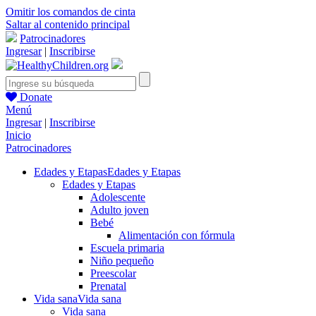
Omitir los comandos de cinta
Saltar al contenido principal
Patrocinadores
Ingresar
|
Inscribirse
Donate
Menú
Ingresar
|
Inscribirse
Inicio
Patrocinadores
Edades y Etapas
Edades y Etapas
Edades y Etapas
Adolescente
Adulto joven
Bebé
Alimentación con fórmula
Escuela primaria
Niño pequeño
Preescolar
Prenatal
Vida sana
Vida sana
Vida sana