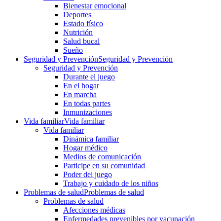
Bienestar emocional
Deportes
Estado físico
Nutrición
Salud bucal
Sueño
Seguridad y Prevención
Seguridad y Prevención
Seguridad y Prevención
Durante el juego
En el hogar
En marcha
En todas partes
Inmunizaciones
Vida familiar
Vida familiar
Vida familiar
Dinámica familiar
Hogar médico
Medios de comunicación
Participe en su comunidad
Poder del juego
Trabajo y cuidado de los niños
Problemas de salud
Problemas de salud
Problemas de salud
Afecciones médicas
Enfermedades prevenibles por vacunación