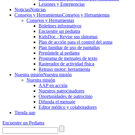
Lesiones y Emergencias
Noticias
Noticias
Consejos y Herramientas
Consejos y Herramientas
Consejos y Herramientas
Boletines informativos
Encuentre un pediatra
KidsDoc - Revise sus síntomas
Plan de acción para el control del asma
Plan familiar de uso de pantallas
Pregúntele al pediatra
Programa de mensajes de texto
Rastre​​ador de activida​d física
Retraso motor: herramienta
Nuestra misión
Nuestra misión
Nuestra misión
AAP en acción
Nuestros patrocinadores
Oportunidades de patrocinio
Difunda el mensaje
Editor médico y colaboradores
Tienda aap
Encuentre un Pediatra