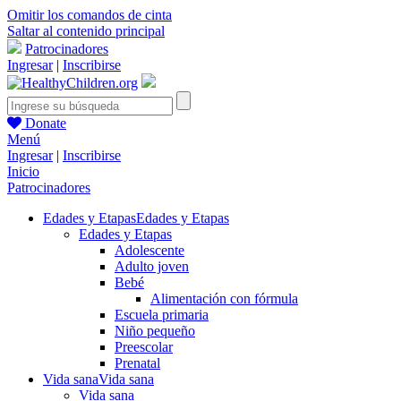
Omitir los comandos de cinta
Saltar al contenido principal
Patrocinadores
Ingresar
|
Inscribirse
Donate
Menú
Ingresar
|
Inscribirse
Inicio
Patrocinadores
Edades y Etapas
Edades y Etapas
Edades y Etapas
Adolescente
Adulto joven
Bebé
Alimentación con fórmula
Escuela primaria
Niño pequeño
Preescolar
Prenatal
Vida sana
Vida sana
Vida sana