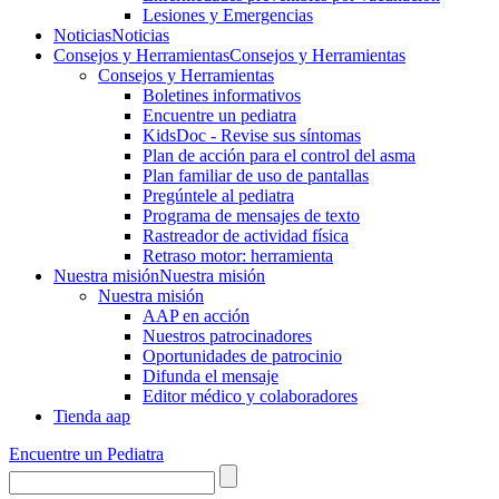
Lesiones y Emergencias
Noticias
Noticias
Consejos y Herramientas
Consejos y Herramientas
Consejos y Herramientas
Boletines informativos
Encuentre un pediatra
KidsDoc - Revise sus síntomas
Plan de acción para el control del asma
Plan familiar de uso de pantallas
Pregúntele al pediatra
Programa de mensajes de texto
Rastre​​ador de activida​d física
Retraso motor: herramienta
Nuestra misión
Nuestra misión
Nuestra misión
AAP en acción
Nuestros patrocinadores
Oportunidades de patrocinio
Difunda el mensaje
Editor médico y colaboradores
Tienda aap
Encuentre un Pediatra