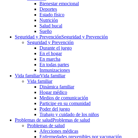
Bienestar emocional
Deportes
Estado físico
Nutrición
Salud bucal
Sueño
Seguridad y Prevención
Seguridad y Prevención
Seguridad y Prevención
Durante el juego
En el hogar
En marcha
En todas partes
Inmunizaciones
Vida familiar
Vida familiar
Vida familiar
Dinámica familiar
Hogar médico
Medios de comunicación
Participe en su comunidad
Poder del juego
Trabajo y cuidado de los niños
Problemas de salud
Problemas de salud
Problemas de salud
Afecciones médicas
Enfermedades prevenibles por vacunación