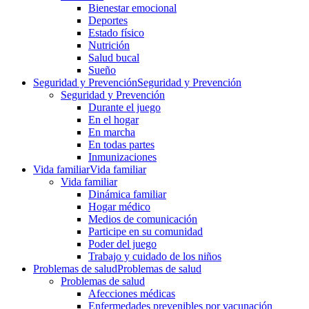
Bienestar emocional
Deportes
Estado físico
Nutrición
Salud bucal
Sueño
Seguridad y Prevención
Seguridad y Prevención
Seguridad y Prevención
Durante el juego
En el hogar
En marcha
En todas partes
Inmunizaciones
Vida familiar
Vida familiar
Vida familiar
Dinámica familiar
Hogar médico
Medios de comunicación
Participe en su comunidad
Poder del juego
Trabajo y cuidado de los niños
Problemas de salud
Problemas de salud
Problemas de salud
Afecciones médicas
Enfermedades prevenibles por vacunación