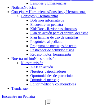
Lesiones y Emergencias
Noticias
Noticias
Consejos y Herramientas
Consejos y Herramientas
Consejos y Herramientas
Boletines informativos
Encuentre un pediatra
KidsDoc - Revise sus síntomas
Plan de acción para el control del asma
Plan familiar de uso de pantallas
Pregúntele al pediatra
Programa de mensajes de texto
Rastre​​ador de activida​d física
Retraso motor: herramienta
Nuestra misión
Nuestra misión
Nuestra misión
AAP en acción
Nuestros patrocinadores
Oportunidades de patrocinio
Difunda el mensaje
Editor médico y colaboradores
Tienda aap
Encuentre un Pediatra