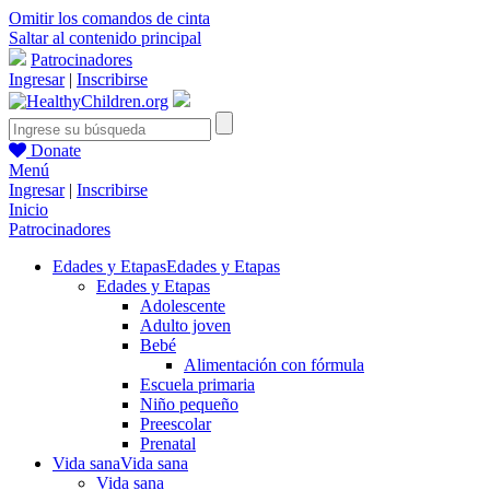
Omitir los comandos de cinta
Saltar al contenido principal
Patrocinadores
Ingresar
|
Inscribirse
Donate
Menú
Ingresar
|
Inscribirse
Inicio
Patrocinadores
Edades y Etapas
Edades y Etapas
Edades y Etapas
Adolescente
Adulto joven
Bebé
Alimentación con fórmula
Escuela primaria
Niño pequeño
Preescolar
Prenatal
Vida sana
Vida sana
Vida sana