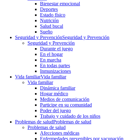
Bienestar emocional
Deportes
Estado físico
Nutrición
Salud bucal
Sueño
Seguridad y Prevención
Seguridad y Prevención
Seguridad y Prevención
Durante el juego
En el hogar
En marcha
En todas partes
Inmunizaciones
Vida familiar
Vida familiar
Vida familiar
Dinámica familiar
Hogar médico
Medios de comunicación
Participe en su comunidad
Poder del juego
Trabajo y cuidado de los niños
Problemas de salud
Problemas de salud
Problemas de salud
Afecciones médicas
Enfermedades prevenibles por vacunación