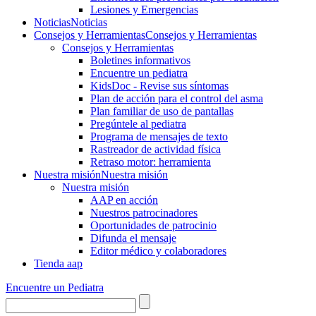
Lesiones y Emergencias
Noticias
Noticias
Consejos y Herramientas
Consejos y Herramientas
Consejos y Herramientas
Boletines informativos
Encuentre un pediatra
KidsDoc - Revise sus síntomas
Plan de acción para el control del asma
Plan familiar de uso de pantallas
Pregúntele al pediatra
Programa de mensajes de texto
Rastre​​ador de activida​d física
Retraso motor: herramienta
Nuestra misión
Nuestra misión
Nuestra misión
AAP en acción
Nuestros patrocinadores
Oportunidades de patrocinio
Difunda el mensaje
Editor médico y colaboradores
Tienda aap
Encuentre un Pediatra