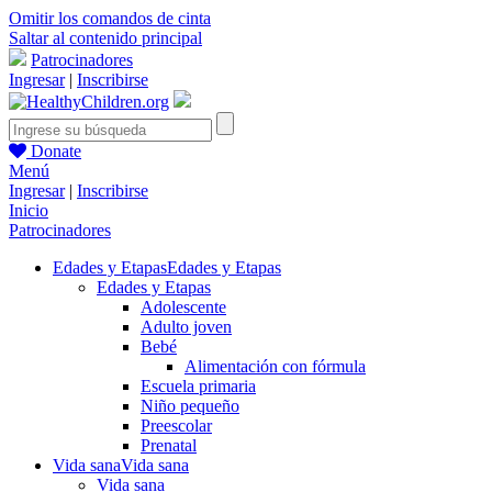
Omitir los comandos de cinta
Saltar al contenido principal
Patrocinadores
Ingresar
|
Inscribirse
Donate
Menú
Ingresar
|
Inscribirse
Inicio
Patrocinadores
Edades y Etapas
Edades y Etapas
Edades y Etapas
Adolescente
Adulto joven
Bebé
Alimentación con fórmula
Escuela primaria
Niño pequeño
Preescolar
Prenatal
Vida sana
Vida sana
Vida sana