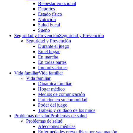
Bienestar emocional
Deportes
Estado físico
Nutrición
Salud bucal
Sueño
Seguridad y Prevención
Seguridad y Prevención
Seguridad y Prevención
Durante el juego
En el hogar
En marcha
En todas partes
Inmunizaciones
Vida familiar
Vida familiar
Vida familiar
Dinámica familiar
Hogar médico
Medios de comunicación
Participe en su comunidad
Poder del juego
Trabajo y cuidado de los niños
Problemas de salud
Problemas de salud
Problemas de salud
Afecciones médicas
Enfermedades prevenibles por vacunación