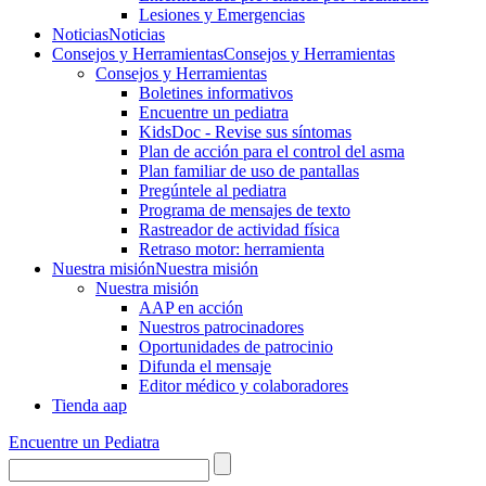
Lesiones y Emergencias
Noticias
Noticias
Consejos y Herramientas
Consejos y Herramientas
Consejos y Herramientas
Boletines informativos
Encuentre un pediatra
KidsDoc - Revise sus síntomas
Plan de acción para el control del asma
Plan familiar de uso de pantallas
Pregúntele al pediatra
Programa de mensajes de texto
Rastre​​ador de activida​d física
Retraso motor: herramienta
Nuestra misión
Nuestra misión
Nuestra misión
AAP en acción
Nuestros patrocinadores
Oportunidades de patrocinio
Difunda el mensaje
Editor médico y colaboradores
Tienda aap
Encuentre un Pediatra