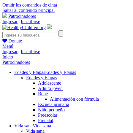
Omitir los comandos de cinta
Saltar al contenido principal
Patrocinadores
Ingresar
|
Inscribirse
Donate
Menú
Ingresar
|
Inscribirse
Inicio
Patrocinadores
Edades y Etapas
Edades y Etapas
Edades y Etapas
Adolescente
Adulto joven
Bebé
Alimentación con fórmula
Escuela primaria
Niño pequeño
Preescolar
Prenatal
Vida sana
Vida sana
Vida sana