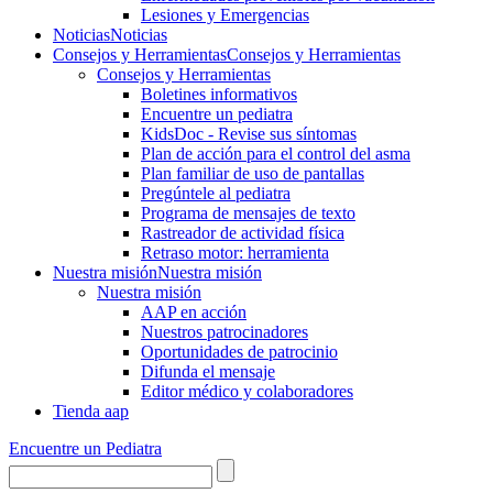
Lesiones y Emergencias
Noticias
Noticias
Consejos y Herramientas
Consejos y Herramientas
Consejos y Herramientas
Boletines informativos
Encuentre un pediatra
KidsDoc - Revise sus síntomas
Plan de acción para el control del asma
Plan familiar de uso de pantallas
Pregúntele al pediatra
Programa de mensajes de texto
Rastre​​ador de activida​d física
Retraso motor: herramienta
Nuestra misión
Nuestra misión
Nuestra misión
AAP en acción
Nuestros patrocinadores
Oportunidades de patrocinio
Difunda el mensaje
Editor médico y colaboradores
Tienda aap
Encuentre un Pediatra