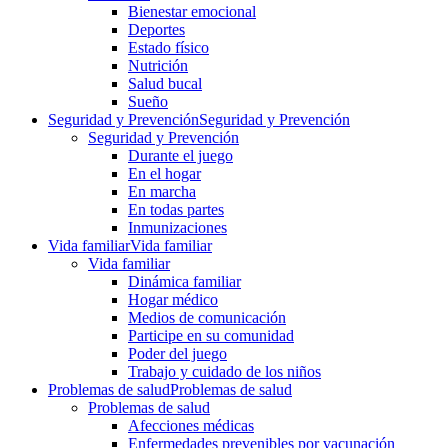
Bienestar emocional
Deportes
Estado físico
Nutrición
Salud bucal
Sueño
Seguridad y Prevención
Seguridad y Prevención
Seguridad y Prevención
Durante el juego
En el hogar
En marcha
En todas partes
Inmunizaciones
Vida familiar
Vida familiar
Vida familiar
Dinámica familiar
Hogar médico
Medios de comunicación
Participe en su comunidad
Poder del juego
Trabajo y cuidado de los niños
Problemas de salud
Problemas de salud
Problemas de salud
Afecciones médicas
Enfermedades prevenibles por vacunación