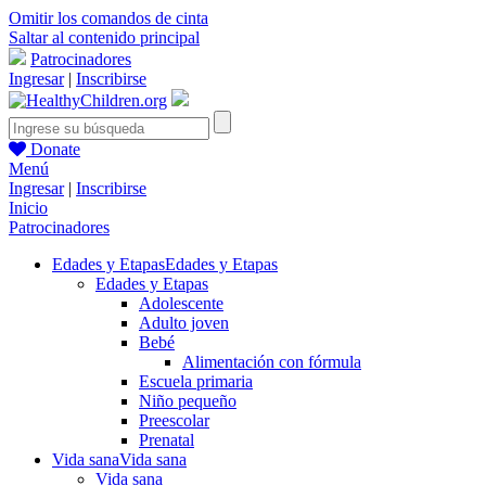
Omitir los comandos de cinta
Saltar al contenido principal
Patrocinadores
Ingresar
|
Inscribirse
Donate
Menú
Ingresar
|
Inscribirse
Inicio
Patrocinadores
Edades y Etapas
Edades y Etapas
Edades y Etapas
Adolescente
Adulto joven
Bebé
Alimentación con fórmula
Escuela primaria
Niño pequeño
Preescolar
Prenatal
Vida sana
Vida sana
Vida sana