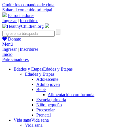
Omitir los comandos de cinta
Saltar al contenido principal
Patrocinadores
Ingresar
|
Inscribirse
Donate
Menú
Ingresar
|
Inscribirse
Inicio
Patrocinadores
Edades y Etapas
Edades y Etapas
Edades y Etapas
Adolescente
Adulto joven
Bebé
Alimentación con fórmula
Escuela primaria
Niño pequeño
Preescolar
Prenatal
Vida sana
Vida sana
Vida sana