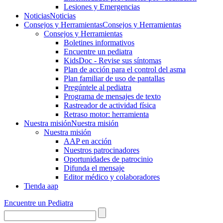
Lesiones y Emergencias
Noticias
Noticias
Consejos y Herramientas
Consejos y Herramientas
Consejos y Herramientas
Boletines informativos
Encuentre un pediatra
KidsDoc - Revise sus síntomas
Plan de acción para el control del asma
Plan familiar de uso de pantallas
Pregúntele al pediatra
Programa de mensajes de texto
Rastre​​ador de activida​d física
Retraso motor: herramienta
Nuestra misión
Nuestra misión
Nuestra misión
AAP en acción
Nuestros patrocinadores
Oportunidades de patrocinio
Difunda el mensaje
Editor médico y colaboradores
Tienda aap
Encuentre un Pediatra