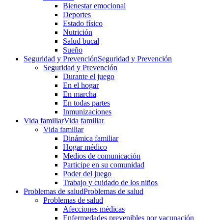
Bienestar emocional
Deportes
Estado físico
Nutrición
Salud bucal
Sueño
Seguridad y Prevención
Seguridad y Prevención
Seguridad y Prevención
Durante el juego
En el hogar
En marcha
En todas partes
Inmunizaciones
Vida familiar
Vida familiar
Vida familiar
Dinámica familiar
Hogar médico
Medios de comunicación
Participe en su comunidad
Poder del juego
Trabajo y cuidado de los niños
Problemas de salud
Problemas de salud
Problemas de salud
Afecciones médicas
Enfermedades prevenibles por vacunación