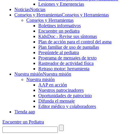
Lesiones y Emergencias
Noticias
Noticias
Consejos y Herramientas
Consejos y Herramientas
Consejos y Herramientas
Boletines informativos
Encuentre un pediatra
KidsDoc - Revise sus síntomas
Plan de acción para el control del asma
Plan familiar de uso de pantallas
Pregúntele al pediatra
Programa de mensajes de texto
Rastre​​ador de activida​d física
Retraso motor: herramienta
Nuestra misión
Nuestra misión
Nuestra misión
AAP en acción
Nuestros patrocinadores
Oportunidades de patrocinio
Difunda el mensaje
Editor médico y colaboradores
Tienda aap
Encuentre un Pediatra