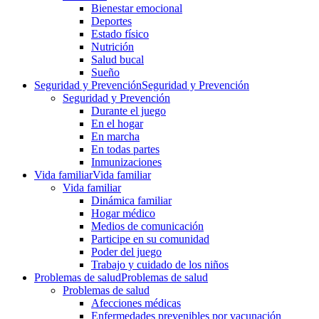
Bienestar emocional
Deportes
Estado físico
Nutrición
Salud bucal
Sueño
Seguridad y Prevención
Seguridad y Prevención
Seguridad y Prevención
Durante el juego
En el hogar
En marcha
En todas partes
Inmunizaciones
Vida familiar
Vida familiar
Vida familiar
Dinámica familiar
Hogar médico
Medios de comunicación
Participe en su comunidad
Poder del juego
Trabajo y cuidado de los niños
Problemas de salud
Problemas de salud
Problemas de salud
Afecciones médicas
Enfermedades prevenibles por vacunación