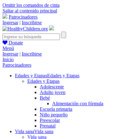
Omitir los comandos de cinta
Saltar al contenido principal
Patrocinadores
Ingresar
|
Inscribirse
Donate
Menú
Ingresar
|
Inscribirse
Inicio
Patrocinadores
Edades y Etapas
Edades y Etapas
Edades y Etapas
Adolescente
Adulto joven
Bebé
Alimentación con fórmula
Escuela primaria
Niño pequeño
Preescolar
Prenatal
Vida sana
Vida sana
Vida sana