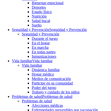
Bienestar emocional
Deportes
Estado físico
Nutrición
Salud bucal
Sueño
Seguridad y Prevención
Seguridad y Prevención
Seguridad y Prevención
Durante el juego
En el hogar
En marcha
En todas partes
Inmunizaciones
Vida familiar
Vida familiar
Vida familiar
Dinámica familiar
Hogar médico
Medios de comunicación
Participe en su comunidad
Poder del juego
Trabajo y cuidado de los niños
Problemas de salud
Problemas de salud
Problemas de salud
Afecciones médicas
Enfermedades prevenibles por vacunación