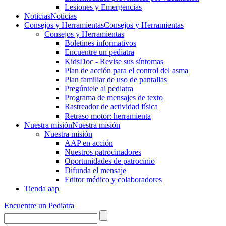
Lesiones y Emergencias
Noticias
Noticias
Consejos y Herramientas
Consejos y Herramientas
Consejos y Herramientas
Boletines informativos
Encuentre un pediatra
KidsDoc - Revise sus síntomas
Plan de acción para el control del asma
Plan familiar de uso de pantallas
Pregúntele al pediatra
Programa de mensajes de texto
Rastre​​ador de activida​d física
Retraso motor: herramienta
Nuestra misión
Nuestra misión
Nuestra misión
AAP en acción
Nuestros patrocinadores
Oportunidades de patrocinio
Difunda el mensaje
Editor médico y colaboradores
Tienda aap
Encuentre un Pediatra