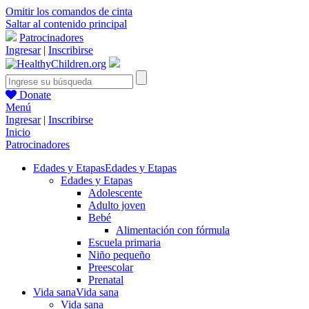
Omitir los comandos de cinta
Saltar al contenido principal
Patrocinadores
Ingresar
|
Inscribirse
Donate
Menú
Ingresar
|
Inscribirse
Inicio
Patrocinadores
Edades y Etapas
Edades y Etapas
Edades y Etapas
Adolescente
Adulto joven
Bebé
Alimentación con fórmula
Escuela primaria
Niño pequeño
Preescolar
Prenatal
Vida sana
Vida sana
Vida sana