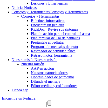
Lesiones y Emergencias
Noticias
Noticias
Consejos y Herramientas
Consejos y Herramientas
Consejos y Herramientas
Boletines informativos
Encuentre un pediatra
KidsDoc - Revise sus síntomas
Plan de acción para el control del asma
Plan familiar de uso de pantallas
Pregúntele al pediatra
Programa de mensajes de texto
Rastre​​ador de activida​d física
Retraso motor: herramienta
Nuestra misión
Nuestra misión
Nuestra misión
AAP en acción
Nuestros patrocinadores
Oportunidades de patrocinio
Difunda el mensaje
Editor médico y colaboradores
Tienda aap
Encuentre un Pediatra