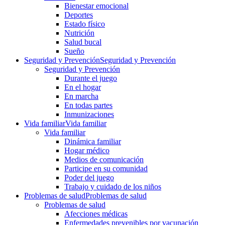
Bienestar emocional
Deportes
Estado físico
Nutrición
Salud bucal
Sueño
Seguridad y Prevención
Seguridad y Prevención
Seguridad y Prevención
Durante el juego
En el hogar
En marcha
En todas partes
Inmunizaciones
Vida familiar
Vida familiar
Vida familiar
Dinámica familiar
Hogar médico
Medios de comunicación
Participe en su comunidad
Poder del juego
Trabajo y cuidado de los niños
Problemas de salud
Problemas de salud
Problemas de salud
Afecciones médicas
Enfermedades prevenibles por vacunación