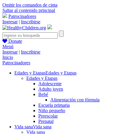
Omitir los comandos de cinta
Saltar al contenido principal
Patrocinadores
Ingresar
|
Inscribirse
Donate
Menú
Ingresar
|
Inscribirse
Inicio
Patrocinadores
Edades y Etapas
Edades y Etapas
Edades y Etapas
Adolescente
Adulto joven
Bebé
Alimentación con fórmula
Escuela primaria
Niño pequeño
Preescolar
Prenatal
Vida sana
Vida sana
Vida sana