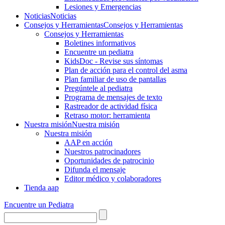
Lesiones y Emergencias
Noticias
Noticias
Consejos y Herramientas
Consejos y Herramientas
Consejos y Herramientas
Boletines informativos
Encuentre un pediatra
KidsDoc - Revise sus síntomas
Plan de acción para el control del asma
Plan familiar de uso de pantallas
Pregúntele al pediatra
Programa de mensajes de texto
Rastre​​ador de activida​d física
Retraso motor: herramienta
Nuestra misión
Nuestra misión
Nuestra misión
AAP en acción
Nuestros patrocinadores
Oportunidades de patrocinio
Difunda el mensaje
Editor médico y colaboradores
Tienda aap
Encuentre un Pediatra