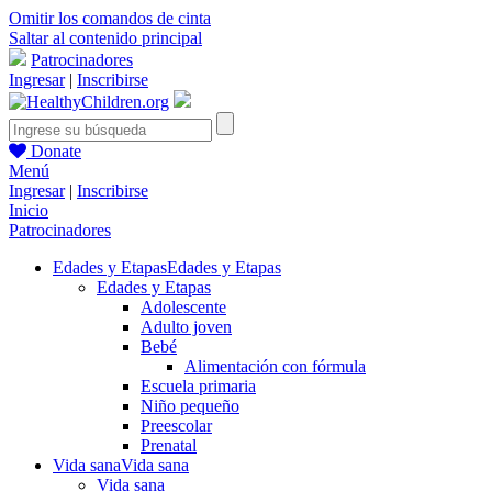
Omitir los comandos de cinta
Saltar al contenido principal
Patrocinadores
Ingresar
|
Inscribirse
Donate
Menú
Ingresar
|
Inscribirse
Inicio
Patrocinadores
Edades y Etapas
Edades y Etapas
Edades y Etapas
Adolescente
Adulto joven
Bebé
Alimentación con fórmula
Escuela primaria
Niño pequeño
Preescolar
Prenatal
Vida sana
Vida sana
Vida sana