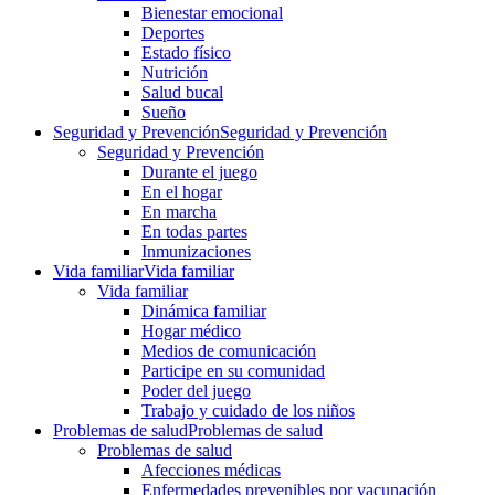
Bienestar emocional
Deportes
Estado físico
Nutrición
Salud bucal
Sueño
Seguridad y Prevención
Seguridad y Prevención
Seguridad y Prevención
Durante el juego
En el hogar
En marcha
En todas partes
Inmunizaciones
Vida familiar
Vida familiar
Vida familiar
Dinámica familiar
Hogar médico
Medios de comunicación
Participe en su comunidad
Poder del juego
Trabajo y cuidado de los niños
Problemas de salud
Problemas de salud
Problemas de salud
Afecciones médicas
Enfermedades prevenibles por vacunación