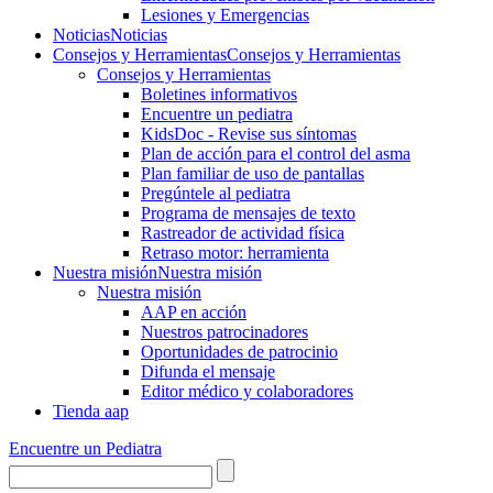
Lesiones y Emergencias
Noticias
Noticias
Consejos y Herramientas
Consejos y Herramientas
Consejos y Herramientas
Boletines informativos
Encuentre un pediatra
KidsDoc - Revise sus síntomas
Plan de acción para el control del asma
Plan familiar de uso de pantallas
Pregúntele al pediatra
Programa de mensajes de texto
Rastre​​ador de activida​d física
Retraso motor: herramienta
Nuestra misión
Nuestra misión
Nuestra misión
AAP en acción
Nuestros patrocinadores
Oportunidades de patrocinio
Difunda el mensaje
Editor médico y colaboradores
Tienda aap
Encuentre un Pediatra