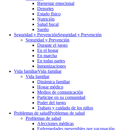
Bienestar emocional
Deportes
Estado físico
Nutrición
Salud bucal
Sueño
Seguridad y Prevención
Seguridad y Prevención
Seguridad y Prevención
Durante el juego
En el hogar
En marcha
En todas partes
Inmunizaciones
Vida familiar
Vida familiar
Vida familiar
Dinámica familiar
Hogar médico
Medios de comunicación
Participe en su comunidad
Poder del juego
Trabajo y cuidado de los niños
Problemas de salud
Problemas de salud
Problemas de salud
Afecciones médicas
Enfermedades prevenibles por vacunación