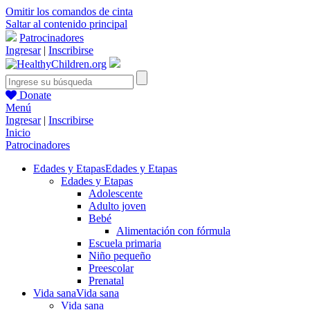
Omitir los comandos de cinta
Saltar al contenido principal
Patrocinadores
Ingresar
|
Inscribirse
Donate
Menú
Ingresar
|
Inscribirse
Inicio
Patrocinadores
Edades y Etapas
Edades y Etapas
Edades y Etapas
Adolescente
Adulto joven
Bebé
Alimentación con fórmula
Escuela primaria
Niño pequeño
Preescolar
Prenatal
Vida sana
Vida sana
Vida sana