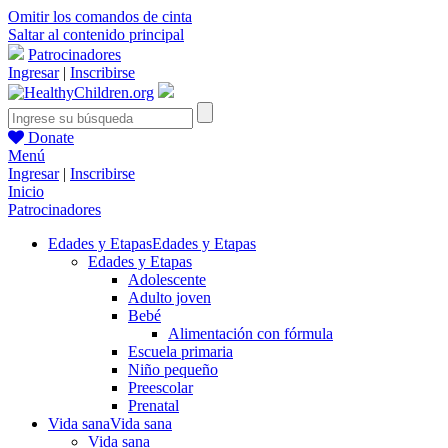
Omitir los comandos de cinta
Saltar al contenido principal
Patrocinadores
Ingresar
|
Inscribirse
Donate
Menú
Ingresar
|
Inscribirse
Inicio
Patrocinadores
Edades y Etapas
Edades y Etapas
Edades y Etapas
Adolescente
Adulto joven
Bebé
Alimentación con fórmula
Escuela primaria
Niño pequeño
Preescolar
Prenatal
Vida sana
Vida sana
Vida sana