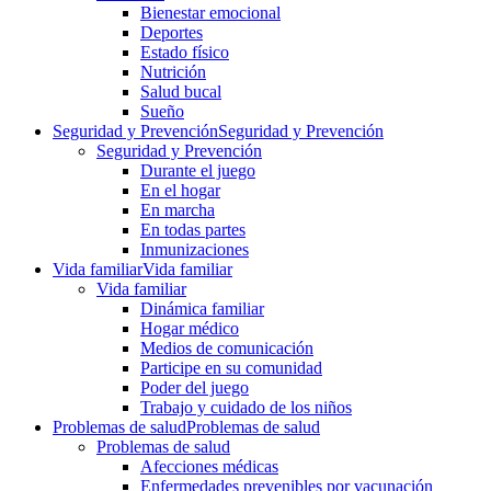
Bienestar emocional
Deportes
Estado físico
Nutrición
Salud bucal
Sueño
Seguridad y Prevención
Seguridad y Prevención
Seguridad y Prevención
Durante el juego
En el hogar
En marcha
En todas partes
Inmunizaciones
Vida familiar
Vida familiar
Vida familiar
Dinámica familiar
Hogar médico
Medios de comunicación
Participe en su comunidad
Poder del juego
Trabajo y cuidado de los niños
Problemas de salud
Problemas de salud
Problemas de salud
Afecciones médicas
Enfermedades prevenibles por vacunación