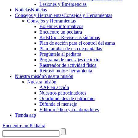
Lesiones y Emergencias
Noticias
Noticias
Consejos y Herramientas
Consejos y Herramientas
Consejos y Herramientas
Boletines informativos
Encuentre un pediatra
KidsDoc - Revise sus síntomas
Plan de acción para el control del asma
Plan familiar de uso de pantallas
Pregúntele al pediatra
Programa de mensajes de texto
Rastre​​ador de activida​d física
Retraso motor: herramienta
Nuestra misión
Nuestra misión
Nuestra misión
AAP en acción
Nuestros patrocinadores
Oportunidades de patrocinio
Difunda el mensaje
Editor médico y colaboradores
Tienda aap
Encuentre un Pediatra