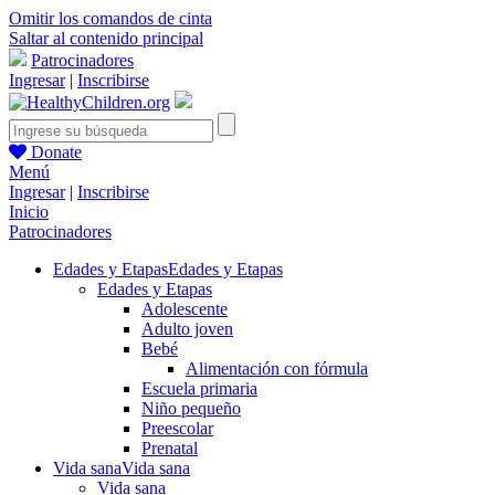
Omitir los comandos de cinta
Saltar al contenido principal
Patrocinadores
Ingresar
|
Inscribirse
Donate
Menú
Ingresar
|
Inscribirse
Inicio
Patrocinadores
Edades y Etapas
Edades y Etapas
Edades y Etapas
Adolescente
Adulto joven
Bebé
Alimentación con fórmula
Escuela primaria
Niño pequeño
Preescolar
Prenatal
Vida sana
Vida sana
Vida sana