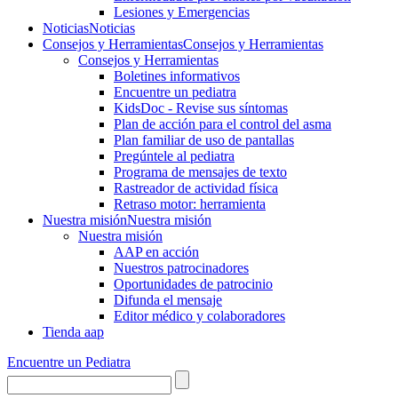
Lesiones y Emergencias
Noticias
Noticias
Consejos y Herramientas
Consejos y Herramientas
Consejos y Herramientas
Boletines informativos
Encuentre un pediatra
KidsDoc - Revise sus síntomas
Plan de acción para el control del asma
Plan familiar de uso de pantallas
Pregúntele al pediatra
Programa de mensajes de texto
Rastre​​ador de activida​d física
Retraso motor: herramienta
Nuestra misión
Nuestra misión
Nuestra misión
AAP en acción
Nuestros patrocinadores
Oportunidades de patrocinio
Difunda el mensaje
Editor médico y colaboradores
Tienda aap
Encuentre un Pediatra