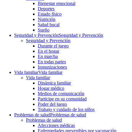
Bienestar emocional
Deportes
Estado físico
Nutrición
Salud bucal
Sueño
Seguridad y Prevención
Seguridad y Prevención
Seguridad y Prevención
Durante el juego
En el hogar
En marcha
En todas partes
Inmunizaciones
Vida familiar
Vida familiar
Vida familiar
Dinámica familiar
Hogar médico
Medios de comunicación
Participe en su comunidad
Poder del juego
Trabajo y cuidado de los niños
Problemas de salud
Problemas de salud
Problemas de salud
Afecciones médicas
Enfermedades prevenibles por vacunación