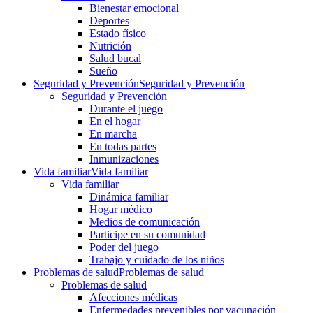
Bienestar emocional
Deportes
Estado físico
Nutrición
Salud bucal
Sueño
Seguridad y Prevención
Seguridad y Prevención
Seguridad y Prevención
Durante el juego
En el hogar
En marcha
En todas partes
Inmunizaciones
Vida familiar
Vida familiar
Vida familiar
Dinámica familiar
Hogar médico
Medios de comunicación
Participe en su comunidad
Poder del juego
Trabajo y cuidado de los niños
Problemas de salud
Problemas de salud
Problemas de salud
Afecciones médicas
Enfermedades prevenibles por vacunación