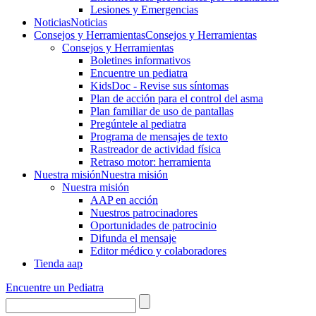
Lesiones y Emergencias
Noticias
Noticias
Consejos y Herramientas
Consejos y Herramientas
Consejos y Herramientas
Boletines informativos
Encuentre un pediatra
KidsDoc - Revise sus síntomas
Plan de acción para el control del asma
Plan familiar de uso de pantallas
Pregúntele al pediatra
Programa de mensajes de texto
Rastre​​ador de activida​d física
Retraso motor: herramienta
Nuestra misión
Nuestra misión
Nuestra misión
AAP en acción
Nuestros patrocinadores
Oportunidades de patrocinio
Difunda el mensaje
Editor médico y colaboradores
Tienda aap
Encuentre un Pediatra