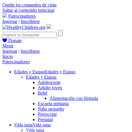
Omitir los comandos de cinta
Saltar al contenido principal
Patrocinadores
Ingresar
|
Inscribirse
Donate
Menú
Ingresar
|
Inscribirse
Inicio
Patrocinadores
Edades y Etapas
Edades y Etapas
Edades y Etapas
Adolescente
Adulto joven
Bebé
Alimentación con fórmula
Escuela primaria
Niño pequeño
Preescolar
Prenatal
Vida sana
Vida sana
Vida sana